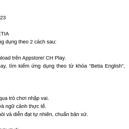
023
TIA
g dụng theo 2 cách sau:
oad trên Appstore/ CH Play.
ay, tìm kiếm ứng dụng theo từ khóa “Betia English”,
ua trò chơi nhập vai.
à ngữ cảnh thực tế.
i và diễn đạt tự nhiên, chuẩn bản xứ.