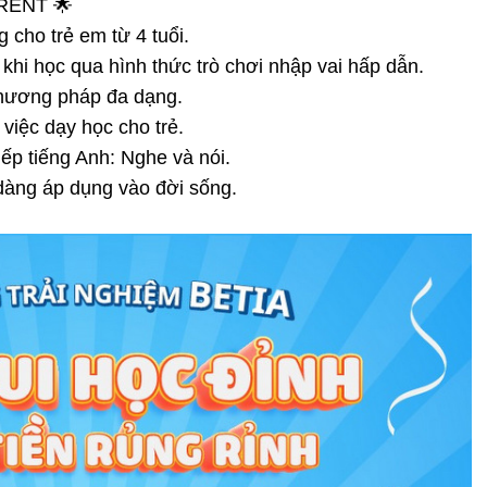
ERENT
🌟
 cho trẻ em từ 4 tuổi.
 khi học qua hình thức trò chơi nhập vai hấp dẫn.
phương pháp đa dạng.
việc dạy học cho trẻ.
iếp tiếng Anh: Nghe và nói.
dàng áp dụng vào đời sống.