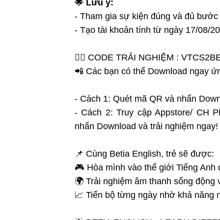
🌟
Lưu ý:
- Tham gia sự kiện đúng và đủ bước
- Tạo tài khoản tính từ ngày 17/08/2
👉🏻
CODE TRẢI NGHIỆM : VTCS2BE
📲
Các bạn có thể Download ngay ứn
- Cách 1: Quét mã QR và nhấn Downl
- Cách 2: Truy cập Appstore/ CH Pl
nhấn Download và trải nghiệm ngay!
📌
Cùng Betia English, trẻ sẽ được:
🎮
Hòa mình vào thế giới Tiếng Anh q
🌍
Trải nghiệm âm thanh sống động v
📈
Tiến bộ từng ngày nhờ khả năng nó