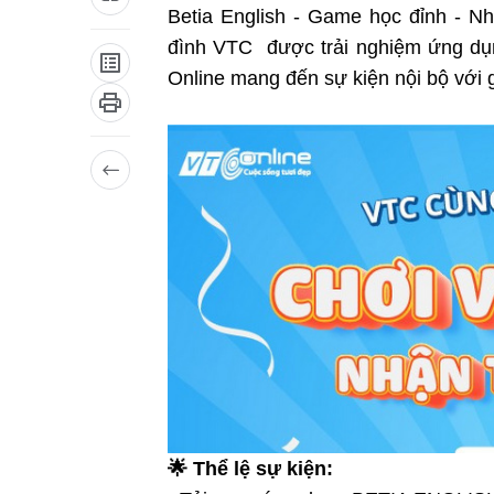
Betia English - Game học đỉnh - Nh
đình VTC được trải nghiệm ứng dụn
Online mang đến sự kiện nội bộ với g
🌟
Thể lệ sự kiện: