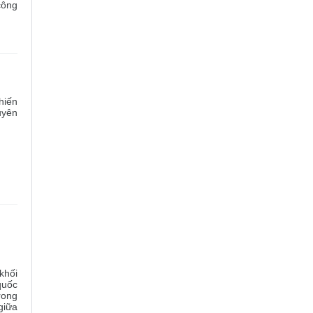
công
hiến
uyên
khối
quốc
rong
giữa