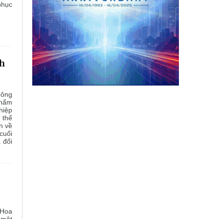
phục
nh
hông
phẩm
hiệp
 thể
n về
cuối
 đổi
(Hoa