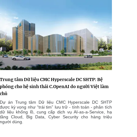
Trung tâm Dữ liệu CMC Hyperscale DC SHTP: Bệ
phóng cho hệ sinh thái C.OpenAI do người Việt làm
chủ
Dự án Trung tâm Dữ liệu CMC Hyperscale DC SHTP
được kỳ vọng như “trái tim” lưu trữ - tính toán - phân tích
dữ liệu khổng lồ, cung cấp dịch vụ AI-as-a-Service, hạ
tầng Cloud, Big Data, Cyber Security cho hàng triệu
người dùng.