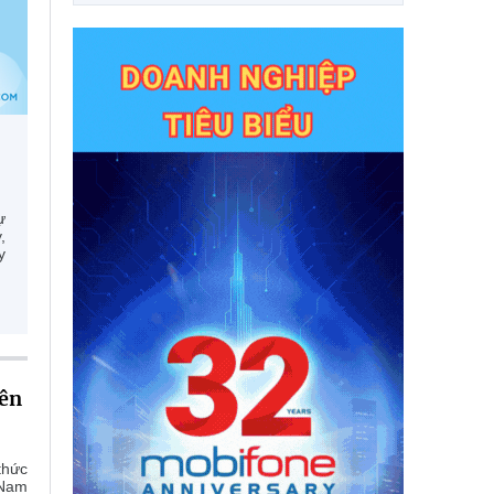
ự
,
y
iên
thức
 Nam