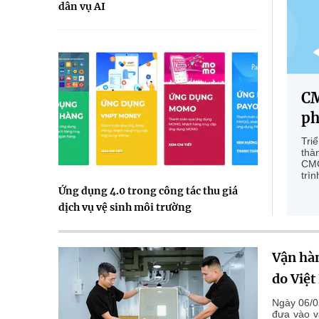
dân vụ AI
CM
ph
Tri
thà
CMC
trìn
Ứng dụng 4.0 trong công tác thu giá
dịch vụ vệ sinh môi trường
Vận hà
do Việ
Ngày 06/0
đưa vào v