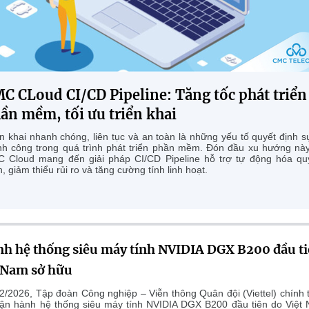
C CLoud CI/CD Pipeline: Tăng tốc phát triển
ần mềm, tối ưu triển khai
ển khai nhanh chóng, liên tục và an toàn là những yếu tố quyết định s
nh công trong quá trình phát triển phần mềm. Đón đầu xu hướng này
 Cloud mang đến giải pháp CI/CD Pipeline hỗ trợ tự động hóa qu
h, giảm thiểu rủi ro và tăng cường tính linh hoạt.
nh hệ thống siêu máy tính NVIDIA DGX B200 đầu t
t Nam sở hữu
2/2026, Tập đoàn Công nghiệp – Viễn thông Quân đội (Viettel) chính 
ận hành hệ thống siêu máy tính NVIDIA DGX B200 đầu tiên do Việt