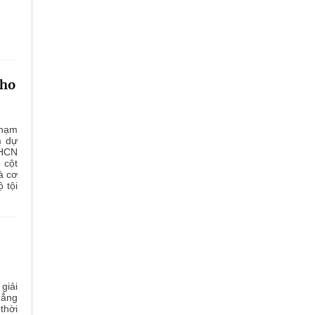
cho
phạm
m dự
XHCN
 cột
à cơ
 tội
giải
hẳng
thời