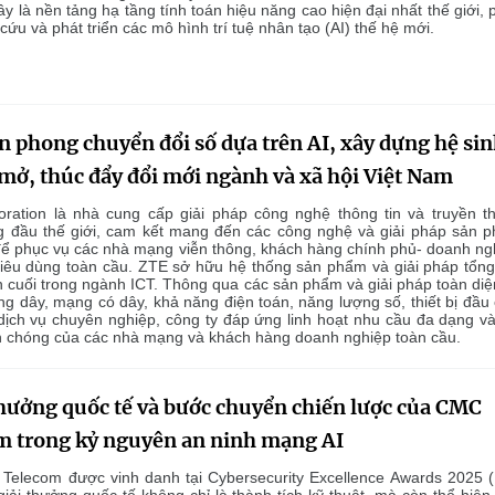
y là nền tảng hạ tầng tính toán hiệu năng cao hiện đại nhất thế giới, 
cứu và phát triển các mô hình trí tuệ nhân tạo (AI) thế hệ mới.
n phong chuyển đổi số dựa trên AI, xây dựng hệ si
 mở, thúc đẩy đổi mới ngành và xã hội Việt Nam
ration là nhà cung cấp giải pháp công nghệ thông tin và truyền t
g đầu thế giới, cam kết mang đến các công nghệ và giải pháp sản 
để phục vụ các nhà mạng viễn thông, khách hàng chính phủ- doanh ng
tiêu dùng toàn cầu. ZTE sở hữu hệ thống sản phẩm và giải pháp tổng
n cuối trong ngành ICT. Thông qua các sản phẩm và giải pháp toàn diệ
g dây, mạng có dây, khả năng điện toán, năng lượng số, thiết bị đầu 
dịch vụ chuyên nghiệp, công ty đáp ứng linh hoạt nhu cầu đa dạng và
 chóng của các nhà mạng và khách hàng doanh nghiệp toàn cầu.
thưởng quốc tế và bước chuyển chiến lược của CMC
m trong kỷ nguyên an ninh mạng AI
Telecom được vinh danh tại Cybersecurity Excellence Awards 2025 