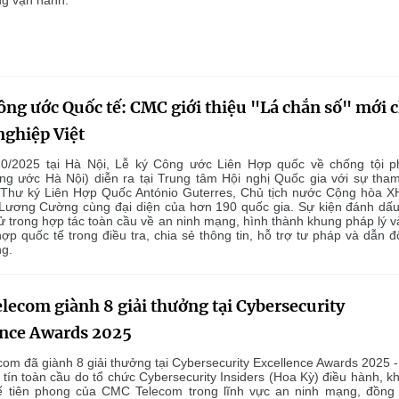
ng vận hành.
ông ước Quốc tế: CMC giới thiệu "Lá chắn số" mới 
nghiệp Việt
0/2025 tại Hà Nội, Lễ ký Công ước Liên Hợp quốc về chống tội 
g ước Hà Nội) diễn ra tại Trung tâm Hội nghị Quốc gia với sự tha
Thư ký Liên Hợp Quốc António Guterres, Chủ tịch nước Cộng hòa 
Lương Cường cùng đại diện của hơn 190 quốc gia. Sự kiện đánh dấu
ử trong hợp tác toàn cầu về an ninh mạng, hình thành khung pháp lý v
ợp quốc tế trong điều tra, chia sẻ thông tin, hỗ trợ tư pháp và dẫn độ
g.
ecom giành 8 giải thưởng tại Cybersecurity
ence Awards 2025
m đã giành 8 giải thưởng tại Cybersecurity Excellence Awards 2025 - 
tín toàn cầu do tổ chức Cybersecurity Insiders (Hoa Kỳ) điều hành, k
hế tiên phong của CMC Telecom trong lĩnh vực an ninh mạng, đồng 