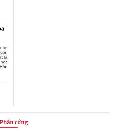
oa
 tới
kiện
t là
 học
 Hàn
Phần cứng