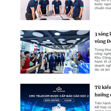
Kỳ) với 8 
bước ngoặ
chuẩn mực
3 sáng 
vùng Đ
Trong khu
công nghệ
Khu Công
hành tổ ch
doanh ngh
tác và lan
Từ kiể
hướng 
Trên hành 
kết hợp củ