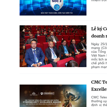
nhiệm tro
Lễ ký C
doanh 
Ngày 25/1
mạng (Côn
của Tổng 
Việt Nam 
mốc lịch s
chế phối h
phạm mạn
CMC Tel
Excell
CMC Teleco
thưởng uy 
định vị t