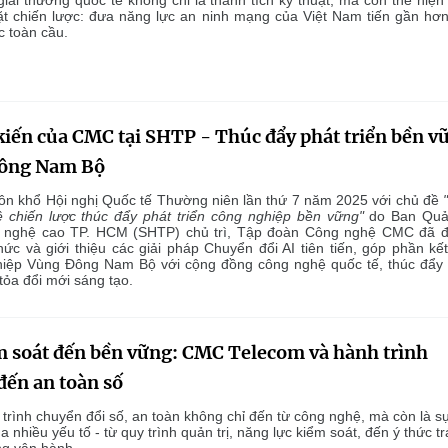
giải thưởng quốc tế không chỉ là thành tích kỹ thuật, mà còn thể hiện
t chiến lược: đưa năng lực an ninh mạng của Việt Nam tiến gần hơn
 toàn cầu.
kiến của CMC tại SHTP - Thúc đẩy phát triển bền v
ông Nam Bộ
ôn khổ Hội nghị Quốc tế Thường niên lần thứ 7 năm 2025 với chủ đề
 chiến lược thúc đẩy phát triển công nghiệp bền vững"
do Ban Quả
 nghệ cao TP. HCM (SHTP) chủ trì, Tập đoàn Công nghệ CMC đã 
ức và giới thiệu các giải pháp Chuyển đổi AI tiên tiến, góp phần kết
iệp Vùng Đông Nam Bộ với cộng đồng công nghệ quốc tế, thúc đẩy
 tỏa đổi mới sáng tạo.
m soát đến bền vững: CMC Telecom và hành trình
đến an toàn số
trình chuyển đổi số, an toàn không chỉ đến từ công nghệ, mà còn là s
a nhiều yếu tố - từ quy trình quản trị, năng lực kiểm soát, đến ý thức t