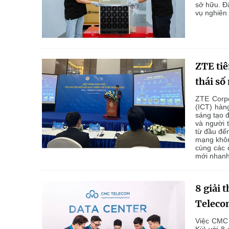
sở hữu. Đâ
vụ nghiên 
ZTE tiê
thái số
ZTE Corpo
(ICT) hàn
sáng tạo 
và người 
từ đầu đế
mạng khôn
cùng các 
mới nhanh
8 giải 
Teleco
Việc CMC 