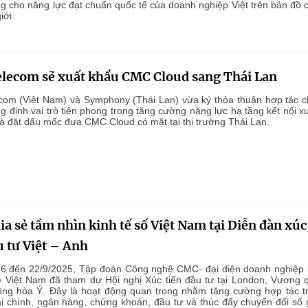
g cho năng lực đạt chuẩn quốc tế của doanh nghiệp Việt trên bản đồ 
iới.
lecom sẽ xuất khẩu CMC Cloud sang Thái Lan
om (Việt Nam) và Symphony (Thái Lan) vừa ký thỏa thuận hợp tác c
g định vai trò tiên phong trong tăng cường năng lực hạ tầng kết nối x
và đặt dấu mốc đưa CMC Cloud có mặt tại thị trường Thái Lan.
a sẻ tầm nhìn kinh tế số Việt Nam tại Diễn đàn xúc
u tư Việt – Anh
6 đến 22/9/2025, Tập đoàn Công nghệ CMC- đại diện doanh nghiệp 
 Việt Nam đã tham dự Hội nghị Xúc tiến đầu tư tại London, Vương 
ng hòa Ý. Đây là hoạt động quan trọng nhằm tăng cường hợp tác t
tài chính, ngân hàng, chứng khoán, đầu tư và thúc đẩy chuyển đổi số 