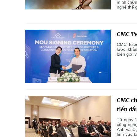
minh chứn
nghệ thế g
CMC Te
CMC Telec
lược, khẳn
biên giới 
CMC chi
tiến đầ
Từ ngày 1
công nghệ
Anh và Cộ
lĩnh vực 