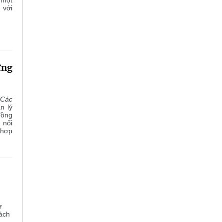
 một
 với
ững
"Các
n lý
đồng
 nối
 hợp
ự
rách