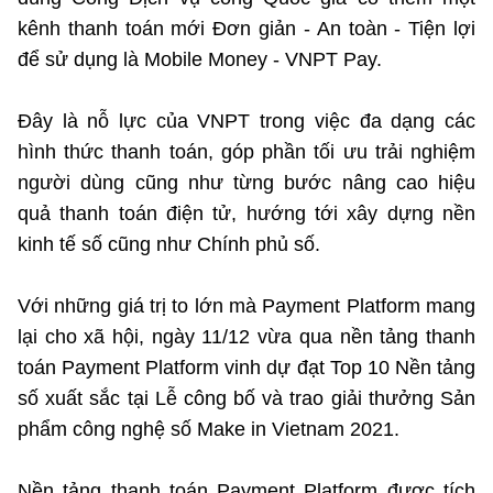
kênh thanh toán mới Đơn giản - An toàn - Tiện lợi
để sử dụng là Mobile Money - VNPT Pay.
Cơ quan chủ quản: Bộ Khoa học và Công nghệ (MST)
Chịu trách nhiệm nội dung: Nguyễn Thị Hải Hằng Giám đốc
Trung tâm Truyền thông Khoa học và Công nghệ.
Đây là nỗ lực của VNPT trong việc đa dạng các
hình thức thanh toán, góp phần tối ưu trải nghiệm
Liên hệ
người dùng cũng như từng bước nâng cao hiệu
quả thanh toán điện tử, hướng tới xây dựng nền
Địa chỉ: Ban Biên tập Cổng TTĐT - 18 Nguyễn Du, TP. Hà Nội
Điện thoại: 024 3936 9506
kinh tế số cũng như Chính phủ số.
Email: stc@mst.gov.vn
Với những giá trị to lớn mà Payment Platform mang
Theo dõi MST trên
lại cho xã hội, ngày 11/12 vừa qua nền tảng thanh
toán Payment Platform vinh dự đạt Top 10 Nền tảng
số xuất sắc tại Lễ công bố và trao giải thưởng Sản
phẩm công nghệ số Make in Vietnam 2021.
Nền tảng thanh toán Payment Platform được tích