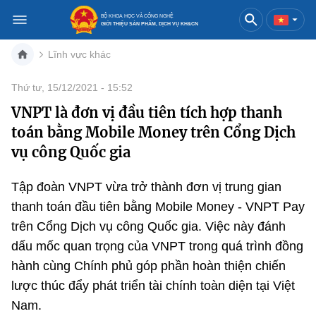
BỘ KHOA HỌC VÀ CÔNG NGHỆ
GIỚI THIỆU SẢN PHẨM, DỊCH VỤ KH&CN
Lĩnh vực khác
Việt Nam
English
Thứ tư, 15/12/2021 - 15:52
VNPT là đơn vị đầu tiên tích hợp thanh
Danh mục
toán bằng Mobile Money trên Cổng Dịch
Trang chủ
vụ công Quốc gia
Khoa học và công nghệ
Tập đoàn VNPT vừa trở thành đơn vị trung gian
thanh toán đầu tiên bằng Mobile Money - VNPT Pay
Sản phẩm
Đổi mới sáng tạo
trên Cổng Dịch vụ công Quốc gia. Việc này đánh
Dịch vụ
Sản phẩm
Bưu chính
dấu mốc quan trọng của VNPT trong quá trình đồng
hành cùng Chính phủ góp phần hoàn thiện chiến
Báo in
Dịch vụ
Sản phẩm
Viễn thông
lược thúc đẩy phát triển tài chính toàn diện tại Việt
Nam.
Báo điện tử
Dịch vụ
Sản phẩm
Công nghệ thông tin, Điện tử