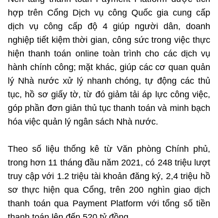
hợp trên Cổng Dịch vụ công Quốc gia cung cấp
©2025 Bản quyền thuộc Bộ Khoa Học và Công Nghệ
(Ghi rõ nguồn "https://mst.gov.vn" khi phát hành lại thông tin
dịch vụ công cấp độ 4 giúp người dân, doanh
từ website này)
nghiệp tiết kiệm thời gian, công sức trong việc thực
hiện thanh toán online toàn trình cho các dịch vụ
hành chính công; mặt khác, giúp các cơ quan quản
lý Nhà nước xử lý nhanh chóng, tự động các thủ
tục, hồ sơ giấy tờ, từ đó giảm tải áp lực công việc,
góp phần đơn giản thủ tục thanh toán và minh bạch
hóa việc quản lý ngân sách Nhà nước.
Theo số liệu thống kê từ Văn phòng Chính phủ,
trong hơn 11 tháng đầu năm 2021, có 248 triệu lượt
truy cập với 1.2 triệu tài khoản đăng ký, 2,4 triệu hồ
sơ thực hiện qua Cổng, trên 200 nghìn giao dịch
thanh toán qua Payment Platform với tổng số tiền
thanh toán lên đến 520 tỷ đồng.