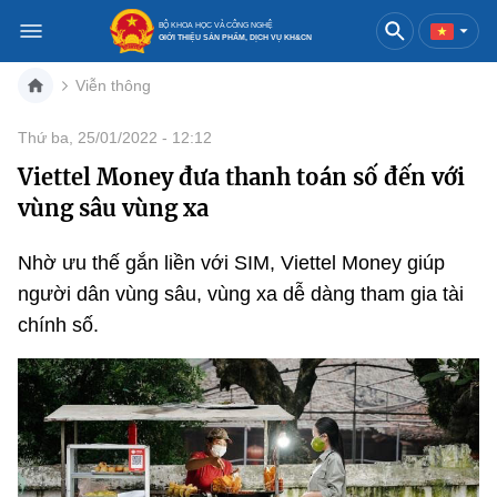
BỘ KHOA HỌC VÀ CÔNG NGHỆ
GIỚI THIỆU SẢN PHẨM, DỊCH VỤ KH&CN
Viễn thông
Việt Nam
English
Thứ ba, 25/01/2022 - 12:12
Viettel Money đưa thanh toán số đến với
Danh mục
vùng sâu vùng xa
Trang chủ
Nhờ ưu thế gắn liền với SIM, Viettel Money giúp
Khoa học và công nghệ
người dân vùng sâu, vùng xa dễ dàng tham gia tài
chính số.
Sản phẩm
Đổi mới sáng tạo
Dịch vụ
Sản phẩm
Bưu chính
Báo in
Dịch vụ
Sản phẩm
Viễn thông
Báo điện tử
Dịch vụ
Sản phẩm
Công nghệ thông tin, Điện tử