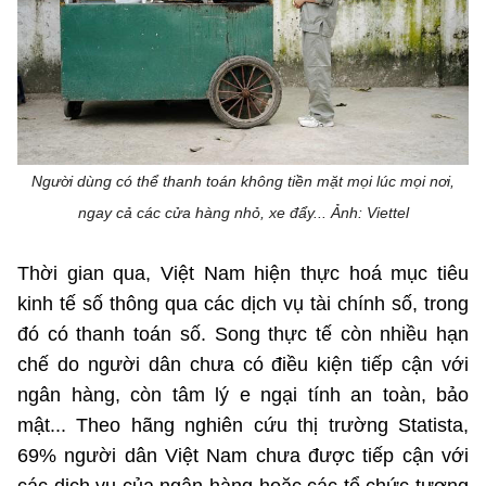
Phát hành
Bưu chính
Dịch vụ
Sản phẩm
Lĩnh vực khác
Chọn ngôn ngữ
Truyền hình
Chuyển phát nhanh
Phần cứng
Dịch vụ
Tư vấn
Việt Nam
English
Phần mềm
Phần cứng
Hành chính
Người dùng có thể thanh toán không tiền mặt mọi lúc mọi nơi,
Tần số vô tuyến điện
Phần mềm
Bảng điện tử
ngay cả các cửa hàng nhỏ, xe đẩy... Ảnh: Viettel
BỘ KHOA HỌC VÀ CÔNG NGHỆ
Bảo mật
Bảo mật
MINISTRY OF SCIENCE AND TECHNOLOGY
Thời gian qua, Việt Nam hiện thực hoá mục tiêu
kinh tế số thông qua các dịch vụ tài chính số, trong
Giải pháp
Nội dung số
Hệ thống nội bộ
đó có thanh toán số. Song thực tế còn nhiều hạn
chế do người dân chưa có điều kiện tiếp cận với
Chữ ký số
Điều khoản sử dụng
ngân hàng, còn tâm lý e ngại tính an toàn, bảo
Giải pháp
mật... Theo hãng nghiên cứu thị trường Statista,
Sơ đồ trang
69% người dân Việt Nam chưa được tiếp cận với
Liên kết