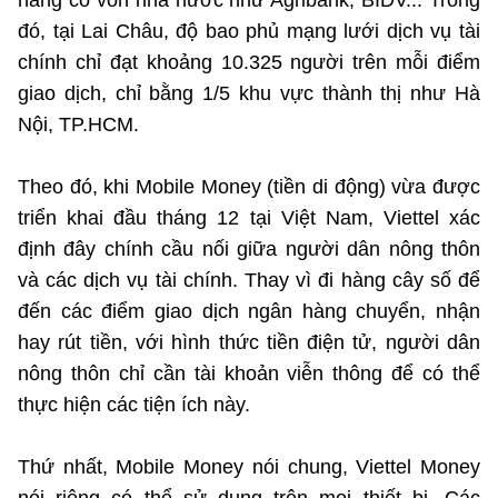
hàng có vốn nhà nước như Agribank, BIDV... Trong
©2025 Bản quyền thuộc Bộ Khoa Học và Công Nghệ
đó, tại Lai Châu, độ bao phủ mạng lưới dịch vụ tài
(Ghi rõ nguồn "https://mst.gov.vn" khi phát hành lại thông tin
chính chỉ đạt khoảng 10.325 người trên mỗi điểm
từ website này)
giao dịch, chỉ bằng 1/5 khu vực thành thị như Hà
Nội, TP.HCM.
Theo đó, khi Mobile Money (tiền di động) vừa được
triển khai đầu tháng 12 tại Việt Nam, Viettel xác
định đây chính cầu nối giữa người dân nông thôn
và các dịch vụ tài chính. Thay vì đi hàng cây số để
đến các điểm giao dịch ngân hàng chuyển, nhận
hay rút tiền, với hình thức tiền điện tử, người dân
nông thôn chỉ cần tài khoản viễn thông để có thể
thực hiện các tiện ích này.
Thứ nhất, Mobile Money nói chung, Viettel Money