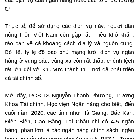
các dịch vụ của ngân hàng hoặc các tổ chức tương
tự.
Cơ quan chủ quản: Bộ Khoa học và Công nghệ (MST)
Thực tế, để sử dụng các dịch vụ này, người dân
Chịu trách nhiệm nội dung: Nguyễn Thị Hải Hằng Giám đốc
Trung tâm Truyền thông Khoa học và Công nghệ.
nông thôn Việt Nam còn gặp rất nhiều khó khăn,
rào cản về cả khoảng cách địa lý và nguồn cung.
Liên hệ
Bởi lẽ, tỷ lệ độ bao phủ mạng lưới dịch vụ ngân
Địa chỉ: Ban Biên tập Cổng TTĐT - 18 Nguyễn Du, TP. Hà Nội
hàng ở vùng sâu, vùng xa còn rất thấp, chênh lệch
Điện thoại: 024 3936 9506
rất lớn đối với khu vực thành thị - nơi đã phát triển
Email: stc@mst.gov.vn
cả tài chính số.
Theo dõi MST trên
Mới đây, PGS.TS Nguyễn Thanh Phương, Trưởng
Khoa Tài chính, Học viện Ngân hàng cho biết, đến
cuối năm 2020, các tỉnh như Hà Giang, Bắc Kạn,
Điện Biên, Cao Bằng, Lai Châu chỉ có 4-5 ngân
hàng, phần lớn là các ngân hàng chính sách, ngân