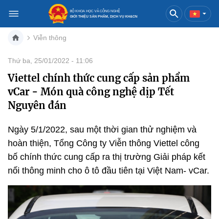
BỘ KHOA HỌC VÀ CÔNG NGHỆ
GIỚI THIỆU SẢN PHẨM, DỊCH VỤ KH&CN
Viễn thông
Việt Nam
English
Thứ ba, 25/01/2022 - 11:06
Viettel chính thức cung cấp sản phẩm
Danh mục
vCar - Món quà công nghệ dịp Tết
Trang chủ
Nguyên đán
Khoa học và công nghệ
Ngày 5/1/2022, sau một thời gian thử nghiệm và
hoàn thiện, Tổng Công ty Viễn thông Viettel công
Sản phẩm
Đổi mới sáng tạo
bố chính thức cung cấp ra thị trường Giải pháp kết
Dịch vụ
Sản phẩm
Bưu chính
nối thông minh cho ô tô đầu tiên tại Việt Nam- vCar.
Báo in
Dịch vụ
Sản phẩm
Viễn thông
Báo điện tử
Dịch vụ
Sản phẩm
Công nghệ thông tin, Điện tử