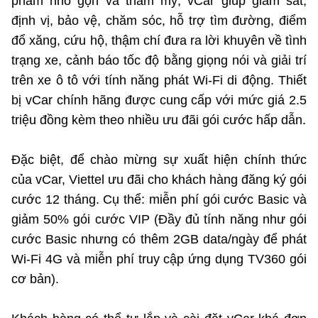
phẩm nhỏ gọn và thẩm mỹ, vCar giúp giám sát,
định vị, bảo vệ, chăm sóc, hỗ trợ tìm đường, điểm
đổ xăng, cứu hộ, thậm chí đưa ra lời khuyên về tình
trạng xe, cảnh báo tốc độ bằng giọng nói và giải trí
trên xe ô tô với tính năng phát Wi-Fi di động. Thiết
bị vCar chính hãng được cung cấp với mức giá 2.5
triệu đồng kèm theo nhiều ưu đãi gói cước hấp dẫn.
Đặc biệt, để chào mừng sự xuất hiện chính thức
của vCar, Viettel ưu đãi cho khách hàng đăng ký gói
cước 12 tháng. Cụ thể: miễn phí gói cước Basic và
giảm 50% gói cước VIP (Đầy đủ tính năng như gói
cước Basic nhưng có thêm 2GB data/ngày để phát
Wi-Fi 4G và miễn phí truy cập ứng dụng TV360 gói
cơ bản).