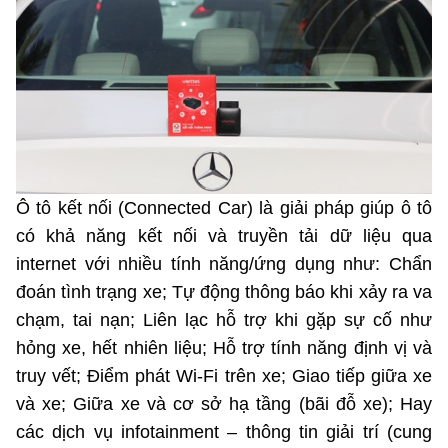
Phát hành
Bưu chính
Dịch vụ
Sản phẩm
Lĩnh vực khác
Chọn ngôn ngữ
Truyền hình
Chuyển phát nhanh
Phần cứng
Dịch vụ
Tư vấn
Việt Nam
English
Phần mềm
Phần cứng
Hành chính
Tần số vô tuyến điện
Phần mềm
Bảng điện tử
Ô tô kết nối (Connected Car) là giải pháp giúp ô tô
BỘ KHOA HỌC VÀ CÔNG NGHỆ
có khả năng kết nối và truyền tải dữ liệu qua
Bảo mật
Bảo mật
MINISTRY OF SCIENCE AND TECHNOLOGY
internet với nhiều tính năng/ứng dụng như: Chẩn
Giải pháp
Nội dung số
đoán tình trạng xe; Tự động thông báo khi xảy ra va
Hệ thống nội bộ
chạm, tai nạn; Liên lạc hỗ trợ khi gặp sự cố như
Chữ ký số
hỏng xe, hết nhiên liệu; Hỗ trợ tính năng định vị và
Điều khoản sử dụng
truy vết; Điểm phát Wi-Fi trên xe; Giao tiếp giữa xe
Giải pháp
Sơ đồ trang
và xe; Giữa xe và cơ sở hạ tầng (bãi đỗ xe); Hay
các dịch vụ infotainment – thông tin giải trí (cung
Liên kết