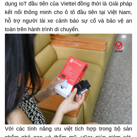
dụng IoT đầu tiên của Viettel đồng thời là Giải pháp
©2025 Bản quyền thuộc Bộ Khoa Học và Công Nghệ
kết nối thông minh cho ô tô đầu tiên tại Việt Nam,
(Ghi rõ nguồn "https://mst.gov.vn" khi phát hành lại thông tin
hỗ trợ người lái xe cảnh báo sự cố và bảo vệ an
từ website này)
toàn trên hành trình di chuyển.
Với các tính năng ưu việt tích hợp trong bộ sản