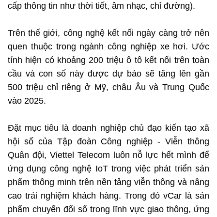
cấp thông tin như thời tiết, âm nhạc, chỉ đường).
Cơ quan chủ quản: Bộ Khoa học và Công nghệ (MST)
Trên thế giới, công nghệ kết nối ngày càng trở nên
Chịu trách nhiệm nội dung: Nguyễn Thị Hải Hằng Giám đốc
quen thuộc trong ngành công nghiệp xe hơi. Ước
Trung tâm Truyền thông Khoa học và Công nghệ.
tính hiện có khoảng 200 triệu ô tô kết nối trên toàn
cầu và con số này được dự báo sẽ tăng lên gần
Liên hệ
500 triệu chỉ riêng ở Mỹ, châu Âu và Trung Quốc
Địa chỉ: Ban Biên tập Cổng TTĐT - 18 Nguyễn Du, TP. Hà Nội
vào 2025.
Điện thoại: 024 3936 9506
Email: stc@mst.gov.vn
Đặt mục tiêu là doanh nghiệp chủ đạo kiến tạo xã
hội số của Tập đoàn Công nghiệp - Viễn thông
Theo dõi MST trên
Quân đội, Viettel Telecom luôn nỗ lực hết mình để
ứng dụng công nghệ IoT trong việc phát triển sản
phẩm thông minh trên nền tảng viễn thông và nâng
cao trải nghiệm khách hàng. Trong đó vCar là sản
phẩm chuyển đổi số trong lĩnh vực giao thông, ứng