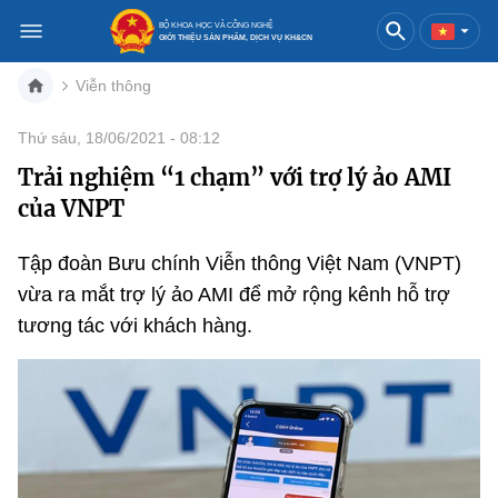
BỘ KHOA HỌC VÀ CÔNG NGHỆ
GIỚI THIỆU SẢN PHẨM, DỊCH VỤ KH&CN
Viễn thông
Việt Nam
English
Thứ sáu, 18/06/2021 - 08:12
Trải nghiệm “1 chạm” với trợ lý ảo AMI
Danh mục
của VNPT
Trang chủ
Tập đoàn Bưu chính Viễn thông Việt Nam (VNPT)
Khoa học và công nghệ
vừa ra mắt trợ lý ảo AMI để mở rộng kênh hỗ trợ
tương tác với khách hàng.
Sản phẩm
Đổi mới sáng tạo
Dịch vụ
Sản phẩm
Bưu chính
Báo in
Dịch vụ
Sản phẩm
Viễn thông
Báo điện tử
Dịch vụ
Sản phẩm
Công nghệ thông tin, Điện tử