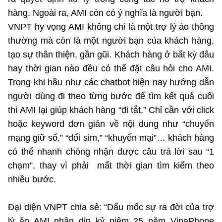
hàng. Ngoài ra, AMI còn có ý nghĩa là người bạn.
©2025 Bản quyền thuộc Bộ Khoa Học và Công Nghệ
(Ghi rõ nguồn "https://mst.gov.vn" khi phát hành lại thông tin
VNPT hy vọng AMI không chỉ là một trợ lý ảo thông
từ website này)
thường mà còn là một người bạn của khách hàng,
tạo sự thân thiện, gần gũi. Khách hàng ở bất kỳ đâu
hay thời gian nào đều có thể đặt câu hỏi cho AMI.
Trong khi hầu như các chatbot hiện nay hướng dẫn
người dùng đi theo từng bước để tìm kết quả cuối
thì AMI lại giúp khách hàng “đi tắt.” Chỉ cần với click
hoặc keyword đơn giản về nội dung như “chuyển
mạng giữ số,” “đổi sim,” “khuyến mại”… khách hàng
có thể nhanh chóng nhận được câu trả lời sau “1
chạm”, thay vì phải mất thời gian tìm kiếm theo
nhiều bước.
Đại diện VNPT chia sẻ: “Dấu mốc sự ra đời của trợ
lý ảo AMI nhân dịp kỷ niệm 25 năm VinaPhone