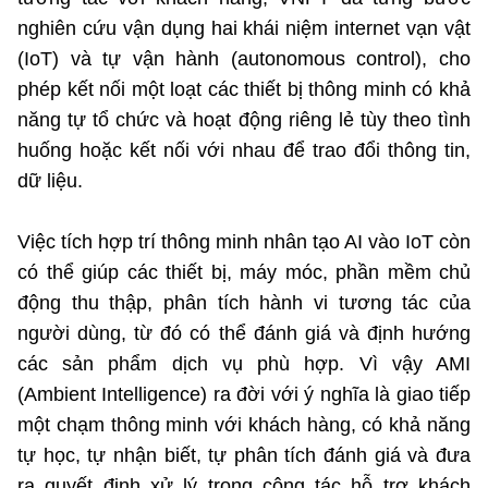
nghiên cứu vận dụng hai khái niệm internet vạn vật
(IoT) và tự vận hành (autonomous control), cho
Cơ quan chủ quản: Bộ Khoa học và Công nghệ (MST)
phép kết nối một loạt các thiết bị thông minh có khả
Chịu trách nhiệm nội dung: Nguyễn Thị Hải Hằng Giám đốc
Trung tâm Truyền thông Khoa học và Công nghệ.
năng tự tổ chức và hoạt động riêng lẻ tùy theo tình
huống hoặc kết nối với nhau để trao đổi thông tin,
Liên hệ
dữ liệu.
Địa chỉ: Ban Biên tập Cổng TTĐT - 18 Nguyễn Du, TP. Hà Nội
Điện thoại: 024 3936 9506
Việc tích hợp trí thông minh nhân tạo AI vào IoT còn
Email: stc@mst.gov.vn
có thể giúp các thiết bị, máy móc, phần mềm chủ
động thu thập, phân tích hành vi tương tác của
Theo dõi MST trên
người dùng, từ đó có thể đánh giá và định hướng
các sản phẩm dịch vụ phù hợp. Vì vậy AMI
(Ambient Intelligence) ra đời với ý nghĩa là giao tiếp
một chạm thông minh với khách hàng, có khả năng
tự học, tự nhận biết, tự phân tích đánh giá và đưa
ra quyết định xử lý trong công tác hỗ trợ khách