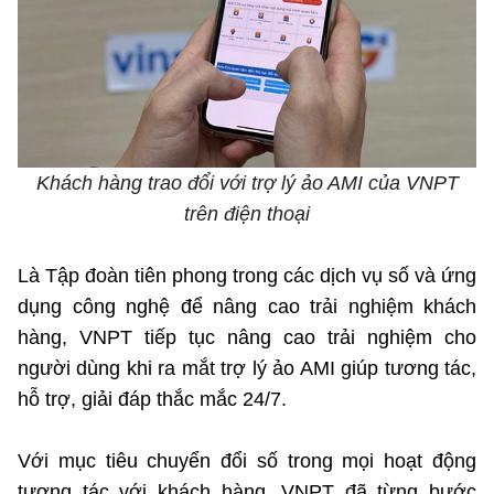
Phát hành
Bưu chính
Dịch vụ
Sản phẩm
Lĩnh vực khác
Chọn ngôn ngữ
Truyền hình
Chuyển phát nhanh
Phần cứng
Dịch vụ
Tư vấn
Việt Nam
English
Phần mềm
Phần cứng
Hành chính
Khách hàng trao đổi với trợ lý ảo AMI của VNPT
Tần số vô tuyến điện
Phần mềm
Bảng điện tử
trên điện thoại
BỘ KHOA HỌC VÀ CÔNG NGHỆ
Bảo mật
Bảo mật
MINISTRY OF SCIENCE AND TECHNOLOGY
Là Tập đoàn tiên phong trong các dịch vụ số và ứng
dụng công nghệ để nâng cao trải nghiệm khách
Giải pháp
Nội dung số
Hệ thống nội bộ
hàng, VNPT tiếp tục nâng cao trải nghiệm cho
người dùng khi ra mắt trợ lý ảo AMI giúp tương tác,
Chữ ký số
Điều khoản sử dụng
hỗ trợ, giải đáp thắc mắc 24/7.
Giải pháp
Sơ đồ trang
Với mục tiêu chuyển đổi số trong mọi hoạt động
tương tác với khách hàng, VNPT đã từng bước
Liên kết