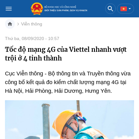
BỘ KHOA HỌC VÀ CÔNG NGHỆ
GIỚI THIỆU SẢN PHẨM, DỊCH VỤ KH&CN
Viễn thông
Việt Nam
English
Thứ ba, 08/09/2020 - 10:57
Tốc độ mạng 4G của Viettel nhanh vượt
Danh mục
trội ở 4 tỉnh thành
Trang chủ
Cục Viễn thông - Bộ thông tin và Truyền thông vừa
Khoa học và công nghệ
công bố kết quả đo kiểm chất lượng mạng 4G tại
Hà Nội, Hải Phòng, Hải Dương, Hưng Yên.
Sản phẩm
Đổi mới sáng tạo
Dịch vụ
Sản phẩm
Bưu chính
Báo in
Dịch vụ
Sản phẩm
Viễn thông
Báo điện tử
Dịch vụ
Sản phẩm
Công nghệ thông tin, Điện tử