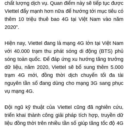
chất lượng dịch vụ. Quan điểm này sẽ tiếp tục được
©2025 Bản quyền thuộc Bộ Khoa Học và Công Nghệ
Viettel đẩy mạnh hơn nữa để hướng tới mục tiêu có
(Ghi rõ nguồn "https://mst.gov.vn" khi phát hành lại thông tin
thêm 10 triệu thuê bao 4G tại Việt Nam vào năm
từ website này)
2020”.
Hiện nay, Viettel đang là mạng 4G lớn tại Việt Nam
với 40.000 trạm thu phát sóng di động (BTS) phủ
sóng toàn quốc. Để đáp ứng xu hướng tăng trưởng
dữ liệu, năm 2020, Viettel sẽ bổ sung thêm 5.000
trạm 4G mới, đồng thời dịch chuyển tối đa tài
nguyên tần số đang dùng cho mạng 3G sang phục
vụ mạng 4G.
Đội ngũ kỹ thuật của Viettel cũng đã nghiên cứu,
triển khai thành công giải pháp tích hợp, truyền dữ
liệu đồng thời trên nhiều tần số giúp tăng tốc độ 4G