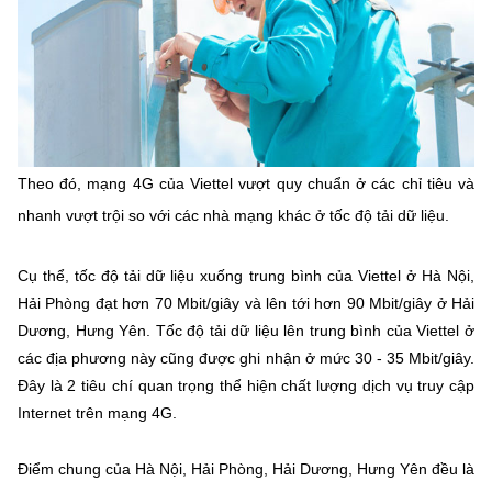
Phát hành
Bưu chính
Dịch vụ
Sản phẩm
Lĩnh vực khác
Chọn ngôn ngữ
Truyền hình
Chuyển phát nhanh
Phần cứng
Dịch vụ
Tư vấn
Việt Nam
English
Phần mềm
Phần cứng
Hành chính
Theo đó, mạng 4G của Viettel vượt quy chuẩn ở các chỉ tiêu và
Tần số vô tuyến điện
Phần mềm
Bảng điện tử
nhanh vượt trội so với các nhà mạng khác ở tốc độ tải dữ liệu.
BỘ KHOA HỌC VÀ CÔNG NGHỆ
Bảo mật
Bảo mật
MINISTRY OF SCIENCE AND TECHNOLOGY
Cụ thể, tốc độ tải dữ liệu xuống trung bình của Viettel ở Hà Nội,
Hải Phòng đạt hơn 70 Mbit/giây và lên tới hơn 90 Mbit/giây ở Hải
Giải pháp
Nội dung số
Hệ thống nội bộ
Dương, Hưng Yên. Tốc độ tải dữ liệu lên trung bình của Viettel ở
các địa phương này cũng được ghi nhận ở mức 30 - 35 Mbit/giây.
Chữ ký số
Điều khoản sử dụng
Đây là 2 tiêu chí quan trọng thể hiện chất lượng dịch vụ truy cập
Internet trên mạng 4G.
Giải pháp
Sơ đồ trang
Điểm chung của Hà Nội, Hải Phòng, Hải Dương, Hưng Yên đều là
Liên kết