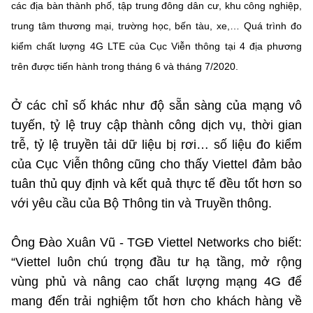
các địa bàn thành phố, tập trung đông dân cư, khu công nghiệp,
trung tâm thương mại, trường học, bến tàu, xe,… Quá trình đo
Cơ quan chủ quản: Bộ Khoa học và Công nghệ (MST)
kiểm chất lượng 4G LTE của Cục Viễn thông tại 4 địa phương
Chịu trách nhiệm nội dung: Nguyễn Thị Hải Hằng Giám đốc
trên được tiến hành trong tháng 6 và tháng 7/2020.
Trung tâm Truyền thông Khoa học và Công nghệ.
Ở các chỉ số khác như độ sẵn sàng của mạng vô
Liên hệ
tuyến, tỷ lệ truy cập thành công dịch vụ, thời gian
Địa chỉ: Ban Biên tập Cổng TTĐT - 18 Nguyễn Du, TP. Hà Nội
trễ, tỷ lệ truyền tải dữ liệu bị rơi… số liệu đo kiểm
Điện thoại: 024 3936 9506
của Cục Viễn thông cũng cho thấy Viettel đảm bảo
Email: stc@mst.gov.vn
tuân thủ quy định và kết quả thực tế đều tốt hơn so
với yêu cầu của Bộ Thông tin và Truyền thông.
Theo dõi MST trên
Ông Đào Xuân Vũ - TGĐ Viettel Networks cho biết:
“Viettel luôn chú trọng đầu tư hạ tầng, mở rộng
vùng phủ và nâng cao chất lượng mạng 4G để
mang đến trải nghiệm tốt hơn cho khách hàng về