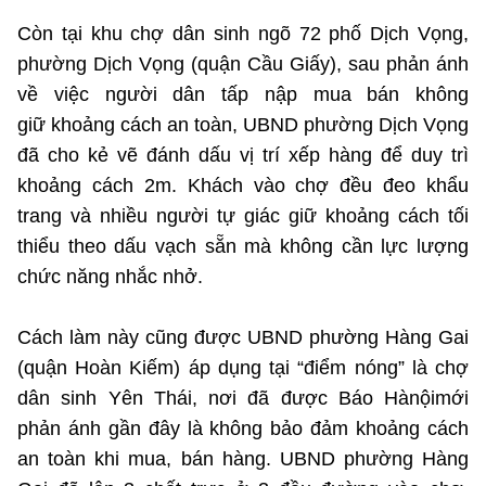
©2025 Bản quyền thuộc Bộ Khoa Học và Công Nghệ
Còn tại khu chợ dân sinh ngõ 72 phố Dịch Vọng,
(Ghi rõ nguồn "https://mst.gov.vn" khi phát hành lại thông tin
phường Dịch Vọng (quận Cầu Giấy), sau phản ánh
từ website này)
về việc người dân tấp nập mua bán không
giữ khoảng cách an toàn, UBND phường Dịch Vọng
đã cho kẻ vẽ đánh dấu vị trí xếp hàng để duy trì
khoảng cách 2m. Khách vào chợ đều đeo khẩu
trang và nhiều người tự giác giữ khoảng cách tối
thiểu theo dấu vạch sẵn mà không cần lực lượng
chức năng nhắc nhở.
Cách làm này cũng được UBND phường Hàng Gai
(quận Hoàn Kiếm) áp dụng tại “điểm nóng” là chợ
dân sinh Yên Thái, nơi đã được Báo Hànộimới
phản ánh gần đây là không bảo đảm khoảng cách
an toàn khi mua, bán hàng. UBND phường Hàng