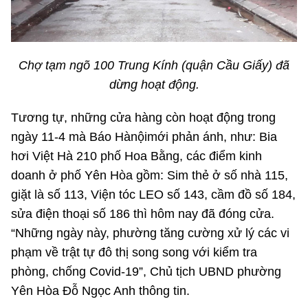
Cơ quan chủ quản: Bộ Khoa học và Công nghệ (MST)
Chịu trách nhiệm nội dung: Nguyễn Thị Hải Hằng Giám đốc
Chợ tạm ngõ 100 Trung Kính (quận Cầu Giấy) đã
Trung tâm Truyền thông Khoa học và Công nghệ.
dừng hoạt động.
Liên hệ
Tương tự, những cửa hàng còn hoạt động trong
Địa chỉ: Ban Biên tập Cổng TTĐT - 18 Nguyễn Du, TP. Hà Nội
ngày 11-4 mà Báo Hànộimới phản ánh, như: Bia
Điện thoại: 024 3936 9506
hơi Việt Hà 210 phố Hoa Bằng, các điểm kinh
Email: stc@mst.gov.vn
doanh ở phố Yên Hòa gồm: Sim thẻ ở số nhà 115,
giặt là số 113, Viện tóc LEO số 143, cầm đồ số 184,
Theo dõi MST trên
sửa điện thoại số 186 thì hôm nay đã đóng cửa.
“Những ngày này, phường tăng cường xử lý các vi
phạm về trật tự đô thị song song với kiểm tra
phòng, chống Covid-19”, Chủ tịch UBND phường
Yên Hòa Đỗ Ngọc Anh thông tin.