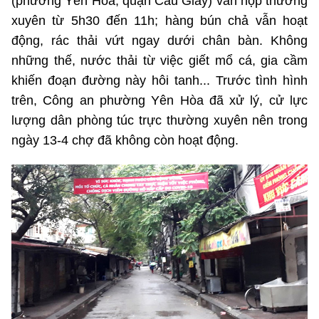
(phường Yên Hòa, quận Cầu Giấy) vẫn họp thường
xuyên từ 5h30 đến 11h; hàng bún chả vẫn hoạt
Phát hành
Bưu chính
Dịch vụ
Sản phẩm
Lĩnh vực khác
động, rác thải vứt ngay dưới chân bàn. Không
những thế, nước thải từ việc giết mổ cá, gia cầm
Chọn ngôn ngữ
Truyền hình
Chuyển phát nhanh
Phần cứng
Dịch vụ
Tư vấn
khiến đoạn đường này hôi tanh... Trước tình hình
Việt Nam
English
trên, Công an phường Yên Hòa đã xử lý, cử lực
Phần mềm
Phần cứng
Hành chính
lượng dân phòng túc trực thường xuyên nên trong
Tần số vô tuyến điện
Phần mềm
Bảng điện tử
ngày 13-4 chợ đã không còn hoạt động.
BỘ KHOA HỌC VÀ CÔNG NGHỆ
Bảo mật
Bảo mật
MINISTRY OF SCIENCE AND TECHNOLOGY
Giải pháp
Nội dung số
Hệ thống nội bộ
Chữ ký số
Điều khoản sử dụng
Giải pháp
Sơ đồ trang
Liên kết