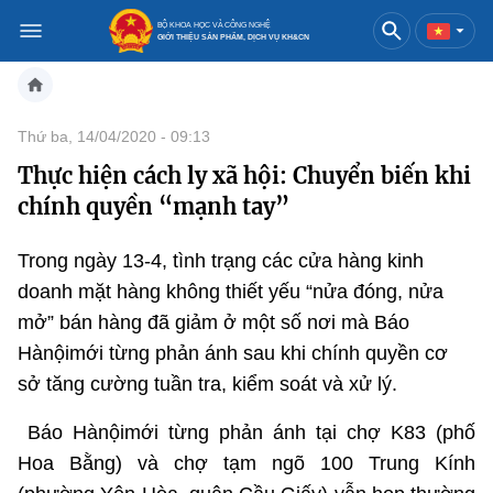
BỘ KHOA HỌC VÀ CÔNG NGHỆ
GIỚI THIỆU SẢN PHẨM, DỊCH VỤ KH&CN
Việt Nam
English
Thứ ba, 14/04/2020 - 09:13
Thực hiện cách ly xã hội: Chuyển biến khi
Danh mục
chính quyền “mạnh tay”
Trang chủ
Trong ngày 13-4, tình trạng các cửa hàng kinh
Khoa học và công nghệ
doanh mặt hàng không thiết yếu “nửa đóng, nửa
mở” bán hàng đã giảm ở một số nơi mà Báo
Sản phẩm
Đổi mới sáng tạo
Hànộimới từng phản ánh sau khi chính quyền cơ
Dịch vụ
Sản phẩm
Bưu chính
sở tăng cường tuần tra, kiểm soát và xử lý.
Báo Hànộimới từng phản ánh tại chợ K83 (phố
Báo in
Dịch vụ
Sản phẩm
Viễn thông
Hoa Bằng) và chợ tạm ngõ 100 Trung Kính
Báo điện tử
Dịch vụ
Sản phẩm
Công nghệ thông tin, Điện tử