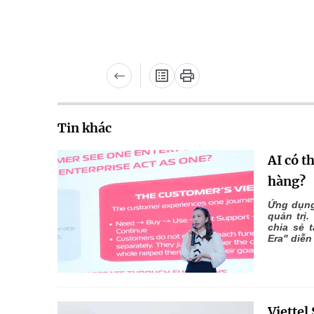
Tin khác
AI có t
hàng?
Ứng dụng
quản trị
chia sẻ t
Era" diễn
Viettel