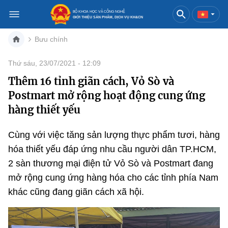
BỘ KHOA HỌC VÀ CÔNG NGHỆ
GIỚI THIỆU SẢN PHẨM, DỊCH VỤ KH&CN
Bưu chính
Việt Nam
English
Thứ sáu, 23/07/2021 - 12:09
Thêm 16 tỉnh giãn cách, Vỏ Sò và
Danh mục
Postmart mở rộng hoạt động cung ứng
Trang chủ
hàng thiết yếu
Khoa học và công nghệ
Cùng với việc tăng sản lượng thực phẩm tươi, hàng
hóa thiết yếu đáp ứng nhu cầu người dân TP.HCM,
Sản phẩm
Đổi mới sáng tạo
2 sàn thương mại điện tử Vỏ Sò và Postmart đang
Dịch vụ
Sản phẩm
Bưu chính
mở rộng cung ứng hàng hóa cho các tỉnh phía Nam
khác cũng đang giãn cách xã hội.
Báo in
Dịch vụ
Sản phẩm
Viễn thông
Báo điện tử
Dịch vụ
Sản phẩm
Công nghệ thông tin, Điện tử