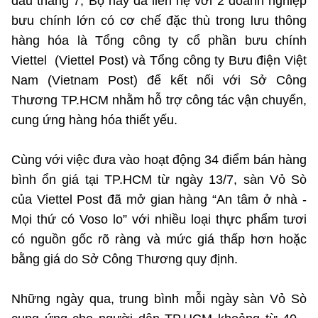
đầu tháng 7, Bộ này đã liên hệ với 2 doanh nghiệp
bưu chính lớn có cơ chế đặc thù trong lưu thông
hàng hóa là Tổng công ty cổ phần bưu chính
Cơ quan chủ quản: Bộ Khoa học và Công nghệ (MST)
Viettel (Viettel Post) và Tổng công ty Bưu điện Việt
Chịu trách nhiệm nội dung: Nguyễn Thị Hải Hằng Giám đốc
Trung tâm Truyền thông Khoa học và Công nghệ.
Nam (Vietnam Post) để kết nối với Sở Công
Thương TP.HCM nhằm hỗ trợ công tác vận chuyển,
Liên hệ
cung ứng hàng hóa thiết yếu.
Địa chỉ: Ban Biên tập Cổng TTĐT - 18 Nguyễn Du, TP. Hà Nội
Điện thoại: 024 3936 9506
Cùng với việc đưa vào hoạt động 34 điểm bán hàng
Email: stc@mst.gov.vn
bình ổn giá tại TP.HCM từ ngày 13/7, sàn Vỏ Sò
của Viettel Post đã mở gian hàng “An tâm ở nhà -
Theo dõi MST trên
Mọi thứ có Voso lo” với nhiều loại thực phẩm tươi
có nguồn gốc rõ ràng và mức giá thấp hơn hoặc
bằng giá do Sở Công Thương quy định.
Những ngày qua, trung bình mỗi ngày sàn Vỏ Sò