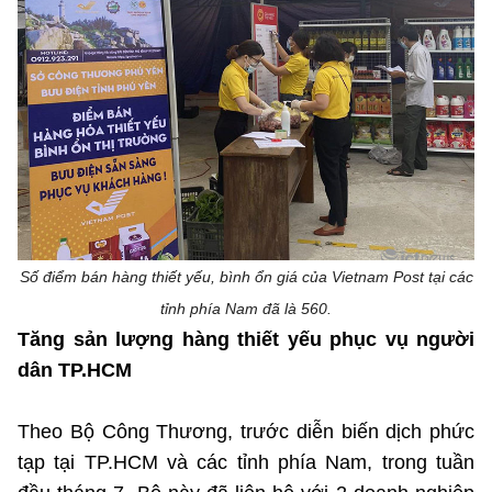
Phát hành
Bưu chính
Dịch vụ
Sản phẩm
Lĩnh vực khác
Chọn ngôn ngữ
Truyền hình
Chuyển phát nhanh
Phần cứng
Dịch vụ
Tư vấn
Việt Nam
English
Phần mềm
Phần cứng
Hành chính
Tần số vô tuyến điện
Phần mềm
Bảng điện tử
BỘ KHOA HỌC VÀ CÔNG NGHỆ
Bảo mật
Bảo mật
MINISTRY OF SCIENCE AND TECHNOLOGY
Số điểm bán hàng thiết yếu, bình ổn giá của Vietnam Post tại các
tỉnh phía Nam đã là 560.
Giải pháp
Nội dung số
Hệ thống nội bộ
Tăng sản lượng hàng thiết yếu phục vụ người
dân TP.HCM
Chữ ký số
Điều khoản sử dụng
Giải pháp
Theo Bộ Công Thương, trước diễn biến dịch phức
Sơ đồ trang
tạp tại TP.HCM và các tỉnh phía Nam, trong tuần
Liên kết