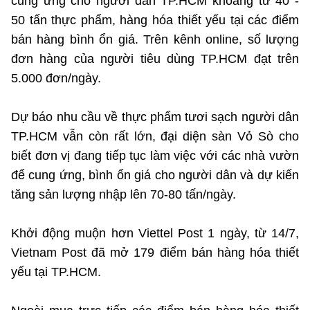
cung ứng cho người dân TP.HCM khoảng từ 40 -
©2025 Bản quyền thuộc Bộ Khoa Học và Công Nghệ
50 tấn thực phẩm, hàng hóa thiết yếu tại các điểm
(Ghi rõ nguồn "https://mst.gov.vn" khi phát hành lại thông tin
bán hàng bình ổn giá. Trên kênh online, số lượng
từ website này)
đơn hàng của người tiêu dùng TP.HCM đạt trên
5.000 đơn/ngày.
Dự báo nhu cầu về thực phẩm tươi sạch người dân
TP.HCM vẫn còn rất lớn, đại diện sàn Vỏ Sò cho
biết đơn vị đang tiếp tục làm việc với các nhà vườn
để cung ứng, bình ổn giá cho người dân và dự kiến
tăng sản lượng nhập lên 70-80 tấn/ngày.
Khởi động muộn hơn Viettel Post 1 ngày, từ 14/7,
Vietnam Post đã mở 179 điểm bán hàng hóa thiết
yếu tại TP.HCM.