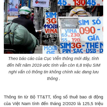
Phát hành
Bưu chính
Dịch vụ
Sản phẩm
Lĩnh vực khác
Chọn ngôn ngữ
Truyền hình
Chuyển phát nhanh
Phần cứng
Dịch vụ
Tư vấn
Việt Nam
English
Phần mềm
Phần cứng
Hành chính
Tần số vô tuyến điện
Phần mềm
Bảng điện tử
BỘ KHOA HỌC VÀ CÔNG NGHỆ
Bảo mật
Bảo mật
MINISTRY OF SCIENCE AND TECHNOLOGY
Theo báo cáo của Cục Viễn thông mới đây, tính
đến hết năm 2019 ước tính vẫn còn 6,8 triệu SIM
Giải pháp
Nội dung số
Hệ thống nội bộ
nghi vấn có thông tin không chính xác đang lưu
thông .
Chữ ký số
Điều khoản sử dụng
Giải pháp
Sơ đồ trang
Thông tin từ Bộ TT&TT, tổng số thuê bao di động
của Việt Nam tính đến tháng 2/2020 là 125,5 triệu
Liên kết