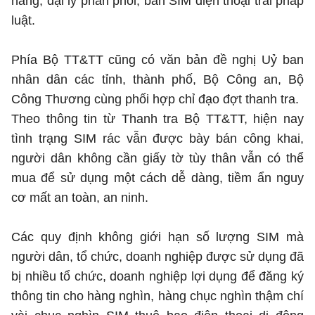
hàng, đại lý phân phối, bán SIM điện thoại trái pháp
©2025 Bản quyền thuộc Bộ Khoa Học và Công Nghệ
luật.
(Ghi rõ nguồn "https://mst.gov.vn" khi phát hành lại thông tin
từ website này)
Phía Bộ TT&TT cũng có văn bản đề nghị Uỷ ban
nhân dân các tỉnh, thành phố, Bộ Công an, Bộ
Công Thương cùng phối hợp chỉ đạo đợt thanh tra.
Theo thông tin từ Thanh tra Bộ TT&TT, hiện nay
tình trạng SIM rác vẫn được bày bán công khai,
người dân không cần giấy tờ tùy thân vẫn có thể
mua để sử dụng một cách dễ dàng, tiềm ẩn nguy
cơ mất an toàn, an ninh.
Các quy định không giới hạn số lượng SIM mà
người dân, tổ chức, doanh nghiệp được sử dụng đã
bị nhiều tổ chức, doanh nghiệp lợi dụng để đăng ký
thông tin cho hàng nghìn, hàng chục nghìn thậm chí