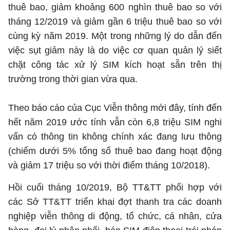
thuê bao, giảm khoảng 600 nghìn thuê bao so với
tháng 12/2019 và giảm gần 6 triệu thuê bao so với
Cơ quan chủ quản: Bộ Khoa học và Công nghệ (MST)
cùng kỳ năm 2019. Một trong những lý do dẫn đến
Chịu trách nhiệm nội dung: Nguyễn Thị Hải Hằng Giám đốc
việc sụt giảm này là do việc cơ quan quản lý siết
Trung tâm Truyền thông Khoa học và Công nghệ.
chặt công tác xử lý SIM kích hoạt sẵn trên thị
trường trong thời gian vừa qua.
Liên hệ
Địa chỉ: Ban Biên tập Cổng TTĐT - 18 Nguyễn Du, TP. Hà Nội
Theo báo cáo của Cục Viễn thông mới đây, tính đến
Điện thoại: 024 3936 9506
hết năm 2019 ước tính vẫn còn 6,8 triệu SIM nghi
Email: stc@mst.gov.vn
vấn có thông tin không chính xác đang lưu thông
(chiếm dưới 5% tổng số thuê bao đang hoạt động
Theo dõi MST trên
và giảm 17 triệu so với thời điểm tháng 10/2018).
Hồi cuối tháng 10/2019, Bộ TT&TT phối hợp với
các Sở TT&TT triển khai đợt thanh tra các doanh
nghiệp viễn thông di động, tổ chức, cá nhân, cửa