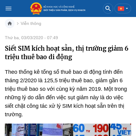
BỘ KHOA HỌC VÀ CÔNG NGHỆ
GIỚI THIỆU SẢN PHẨM, DỊCH VỤ KH&CN
Viễn thông
Việt Nam
English
Thứ ba, 03/03/2020 - 07:49
Siết SIM kích hoạt sẵn, thị trường giảm 6
Danh mục
triệu thuê bao di động
Trang chủ
Theo thống kê tổng số thuê bao di động tính đến
Khoa học và công nghệ
tháng 2/2020 là 125,5 triệu thuê bao, giảm gần 6
triệu thuê bao so với cùng kỳ năm 2019. Một trong
Sản phẩm
Đổi mới sáng tạo
những lý do dẫn đến việc sụt giảm này là do việc
Dịch vụ
Sản phẩm
Bưu chính
siết chặt công tác xử lý SIM kích hoạt sẵn trên thị
trường.
Báo in
Dịch vụ
Sản phẩm
Viễn thông
Báo điện tử
Dịch vụ
Sản phẩm
Công nghệ thông tin, Điện tử