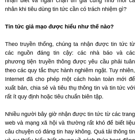
nhận biết và ngăn chặn tin giả cũng như mỗi cá
©2025 Bản quyền thuộc Bộ Khoa Học và Công Nghệ
nhân khi tiêu dùng tin tức cần có trách nhiệm gì?
(Ghi rõ nguồn "https://mst.gov.vn" khi phát hành lại thông tin
từ website này)
Tin tức giả mạo được hiểu như thế nào?
Theo truyền thống, chúng ta nhận được tin tức từ
các nguồn đáng tin cậy: các nhà báo và các
phương tiện truyền thông được yêu cầu phải tuân
theo các quy tắc thực hành nghiêm ngặt. Tuy nhiên,
Internet đã cho phép một cách hoàn toàn mới để
xuất bản, chia sẻ và tiêu thụ thông tin và tin tức với
rất ít quy định hoặc tiêu chuẩn biên tập.
Nhiều người bây giờ nhận được tin tức từ các trang
web và mạng xã hội và thường rất khó để biết liệu
câu chuyện có đáng tin hay không. Quá tải thông tin