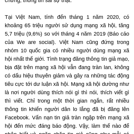
chứng, thông tin sai sự thật.
Tại Việt Nam, tính đến tháng 1 năm 2020, có
Cơ quan chủ quản: Bộ Khoa học và Công nghệ (MST)
khoảng 65 triệu người sử dụng mạng xã hội, tăng
Chịu trách nhiệm nội dung: Nguyễn Thị Hải Hằng Giám đốc
Trung tâm Truyền thông Khoa học và Công nghệ.
5,7 triệu (9,6%) so với tháng 4 năm 2019 (Báo cáo
của We are social). Việt Nam cũng đứng trong
Liên hệ
nhóm 10 quốc gia có nhiều người dùng mạng xã
Địa chỉ: Ban Biên tập Cổng TTĐT - 18 Nguyễn Du, TP. Hà Nội
hội nhất thế giới. Tình trạng đăng thông tin giả mạo,
Điện thoại: 024 3936 9506
bịa đặt trên mạng xã hội vẫn đang tràn lan, không
Email: stc@mst.gov.vn
có dấu hiệu thuyên giảm và gây ra những tác động
tiêu cực tới dư luận xã hội. Mạng xã hội dường như
Theo dõi MST trên
là nơi người dùng thích nói gì thì nói, thích viết gì
thì viết. Chỉ trong một thời gian ngắn, rất nhiều
thông tin khiến người dân lo lắng đã bị đăng lên
Facebook. Vấn nạn tin giả tràn ngập trên mạng xã
hội đến mức đáng báo động. Vậy, làm thế nào để