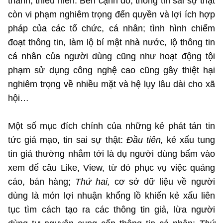
thanh, thiếu niên. Bên cạnh đó, thông tin sai sự thật
còn vi phạm nghiêm trọng đến quyền và lợi ích hợp
pháp của các tổ chức, cá nhân; tình hình chiếm
đoạt thông tin, làm lộ bí mật nhà nước, lộ thông tin
cá nhân của người dùng cũng như hoạt động tội
phạm sử dụng công nghệ cao cũng gây thiệt hại
nghiêm trọng về nhiều mặt và hệ lụy lâu dài cho xã
hội…
Một số mục đích chính của những kẻ phát tán tin
tức giả mạo, tin sai sự thật:
Đầu tiên,
kẻ xấu tung
tin giả thường nhắm tới là dụ người dùng bấm vào
xem để câu Like, View, từ đó phục vụ việc quảng
cáo, bán hàng;
Thứ hai,
cơ sở dữ liệu về người
dùng là món lợi nhuận khổng lồ khiến kẻ xấu liên
tục tìm cách tạo ra các thông tin giả, lừa người