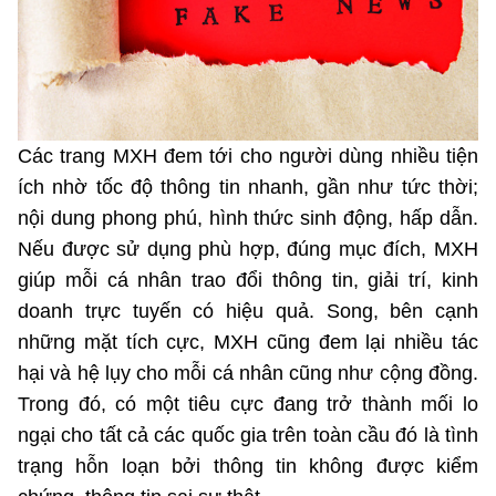
Phát hành
Bưu chính
Dịch vụ
Sản phẩm
Lĩnh vực khác
Chọn ngôn ngữ
Truyền hình
Chuyển phát nhanh
Phần cứng
Dịch vụ
Tư vấn
Việt Nam
English
Các trang MXH đem tới cho người dùng nhiều tiện
Phần mềm
Phần cứng
Hành chính
ích nhờ tốc độ thông tin nhanh, gần như tức thời;
Tần số vô tuyến điện
Phần mềm
Bảng điện tử
nội dung phong phú, hình thức sinh động, hấp dẫn.
BỘ KHOA HỌC VÀ CÔNG NGHỆ
Nếu được sử dụng phù hợp, đúng mục đích, MXH
Bảo mật
Bảo mật
MINISTRY OF SCIENCE AND TECHNOLOGY
giúp mỗi cá nhân trao đổi thông tin, giải trí, kinh
doanh trực tuyến có hiệu quả. Song, bên cạnh
Giải pháp
Nội dung số
Hệ thống nội bộ
những mặt tích cực, MXH cũng đem lại nhiều tác
hại và hệ lụy cho mỗi cá nhân cũng như cộng đồng.
Chữ ký số
Điều khoản sử dụng
Trong đó, có một tiêu cực đang trở thành mối lo
Giải pháp
ngại cho tất cả các quốc gia trên toàn cầu đó là tình
Sơ đồ trang
trạng hỗn loạn bởi thông tin không được kiểm
Liên kết