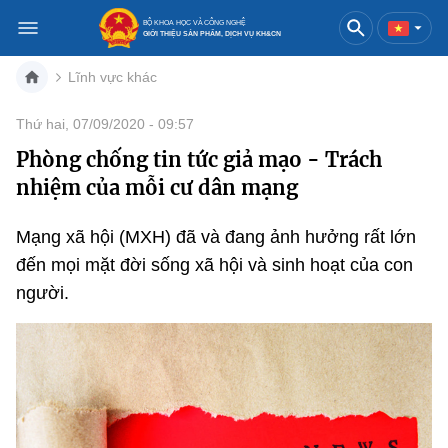
BỘ KHOA HỌC VÀ CÔNG NGHỆ
GIỚI THIỆU SẢN PHẨM, DỊCH VỤ KH&CN
Lĩnh vực khác
Việt Nam
English
Thứ hai, 07/09/2020 - 09:57
Phòng chống tin tức giả mạo - Trách
Danh mục
nhiệm của mỗi cư dân mạng
Trang chủ
Mạng xã hội (MXH) đã và đang ảnh hưởng rất lớn
Khoa học và công nghệ
đến mọi mặt đời sống xã hội và sinh hoạt của con
người.
Sản phẩm
Đổi mới sáng tạo
Dịch vụ
Sản phẩm
Bưu chính
Báo in
Dịch vụ
Sản phẩm
Viễn thông
Báo điện tử
Dịch vụ
Sản phẩm
Công nghệ thông tin, Điện tử