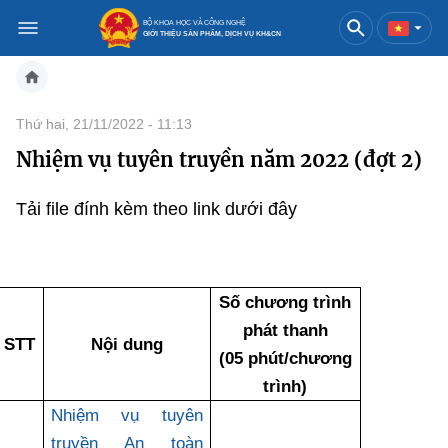
BỘ KHOA HỌC VÀ CÔNG NGHỆ
GIỚI THIỆU SẢN PHẨM, DỊCH VỤ KH&CN
Việt Nam
English
Thứ hai, 21/11/2022 - 11:13
Nhiệm vụ tuyên truyền năm 2022 (đợt 2)
Danh mục
Trang chủ
Tải file đính kèm theo link dưới đây
Khoa học và công nghệ
Sản phẩm
Đổi mới sáng tạo
Số chương trình
phát thanh
STT
Dịch vụ
Sản phẩm
Nội dung
Bưu chính
(05 phút/chương
trình)
Báo in
Dịch vụ
Sản phẩm
Viễn thông
Nhiệm vụ tuyên
Báo điện tử
Dịch vụ
Sản phẩm
Công nghệ thông tin, Điện tử
truyền An toàn