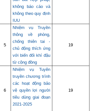
không báo cáo và
không theo quy định
Cơ quan chủ quản: Bộ Khoa học và Công nghệ (MST)
IUU
Chịu trách nhiệm nội dung: Nguyễn Thị Hải Hằng Giám đốc
Trung tâm Truyền thông Khoa học và Công nghệ.
Nhiệm vụ Truyền
thông về phòng,
Liên hệ
chống thiên tai -
5
19
chủ động thích ứng
Địa chỉ: Ban Biên tập Cổng TTĐT - 18 Nguyễn Du, TP. Hà Nội
Điện thoại: 024 3936 9506
với biến đổi khí đậu
Email: stc@mst.gov.vn
từ cộng đồng
Nhiệm vụ Tuyên
Theo dõi MST trên
truyền chương trình
các hoạt động bảo
6
vệ quyền lợi người
19
tiêu dùng giai đoạn
2021-2025