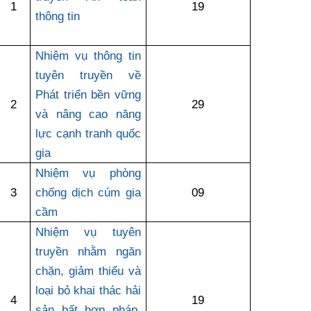
1
19
thông tin
Phát hành
Bưu chính
Dịch vụ
Sản phẩm
Lĩnh vực khác
Nhiệm vụ thông tin
Chọn ngôn ngữ
Truyền hình
Chuyển phát nhanh
Phần cứng
Dịch vụ
Tư vấn
tuyên truyền về
Việt Nam
English
Phát triển bền vững
Phần mềm
Phần cứng
Hành chính
2
29
và nâng cao năng
Tần số vô tuyến điện
Phần mềm
Bảng điện tử
lực cạnh tranh quốc
BỘ KHOA HỌC VÀ CÔNG NGHỆ
gia
Bảo mật
Bảo mật
MINISTRY OF SCIENCE AND TECHNOLOGY
Nhiệm vụ phòng
3
chống dịch cúm gia
09
Giải pháp
Nội dung số
Hệ thống nội bộ
cầm
Nhiệm vụ tuyên
Chữ ký số
Điều khoản sử dụng
truyền nhằm ngăn
Giải pháp
chặn, giảm thiểu và
Sơ đồ trang
loại bỏ khai thác hải
4
19
sản bất hợp pháp,
Liên kết