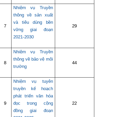
©2025 Bản quyền thuộc Bộ Khoa Học và Công Nghệ
Nhiệm vụ Truyền
(Ghi rõ nguồn "https://mst.gov.vn" khi phát hành lại thông tin
thông về sản xuất
từ website này)
và tiêu dùng bền
7
29
vững giai đoạn
2021-2030
Nhiệm vụ Truyền
thông về bảo vệ môi
8
44
trường
Nhiệm vụ tuyên
truyền kế hoạch
phát triển văn hóa
9
đọc trong cộng
22
đồng giai đoạn