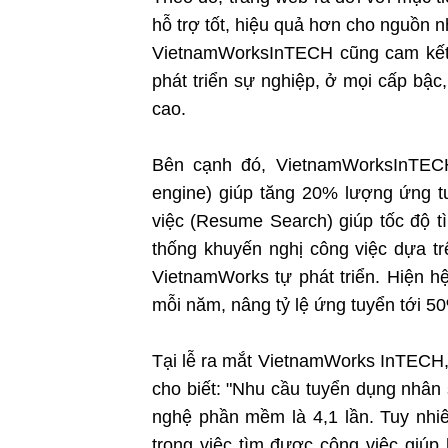
hỗ trợ tốt, hiệu quả hơn cho nguồn 
VietnamWorksInTECH cũng cam kết 
phát triển sự nghiệp, ở mọi cấp bậc
cao.
Bên cạnh đó, VietnamWorksInTECH 
engine) giúp tăng 20% lượng ứng tu
việc (Resume Search) giúp tốc độ tì
thống khuyến nghị công việc dựa t
VietnamWorks tự phát triển. Hiện h
mỗi năm, nâng tỷ lệ ứng tuyển tới 5
Tại lễ ra mắt VietnamWorks InTECH
cho biết: "Nhu cầu tuyển dụng nhân
nghệ phần mềm là 4,1 lần. Tuy nhi
trong việc tìm được công việc giú