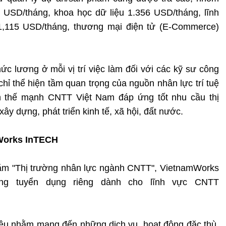
 USD/tháng, khoa học dữ liệu 1.356 USD/tháng, lĩnh
 1,115 USD/tháng, thương mại điện tử (E-Commerce)
c lương ở mỗi vị trí việc làm đối với các kỹ sư công
hỉ thể hiện tầm quan trọng của nguồn nhân lực trí tuệ
h thế mạnh CNTT Việt Nam đáp ứng tốt nhu cầu thị
ây dựng, phát triển kinh tế, xã hội, đất nước.
Works InTECH
năm "Thị trường nhân lực ngành CNTT", VietnamWorks
ang tuyển dụng riêng dành cho lĩnh vực CNTT
tiêu nhằm mang đến những dịch vụ, hoạt động đặc thù,