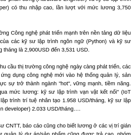
er) có thu nhập cao, lần lượt với mức lương 3,750
ường Công nghệ phát triển mạnh trên nền tảng dữ liệu
của các kỹ sư lập trình ngôn ngữ (Python) và kỹ sư
àng tháng là 2,900USD đến 3,531 USD.
hu cầu thị trường công nghệ ngày càng phát triển, các
c ứng dụng công nghệ mới vào hệ thống quản lý, sản
ực sự trở thành ngành "hot", vững mạnh, tiềm năng.
ua mức lương: kỹ sư lập trình vạn vật kết nối" (IoT
ập trình trí tuệ nhân tạo 1.958 USD/tháng, kỹ sư lập
ain developer) 2.033 USD/tháng….
sư CNTT, báo cáo cũng cho biết lương ở các vị trí gián
hư quản lý dự án/sản phẩm cũng được trả cao, nhóm