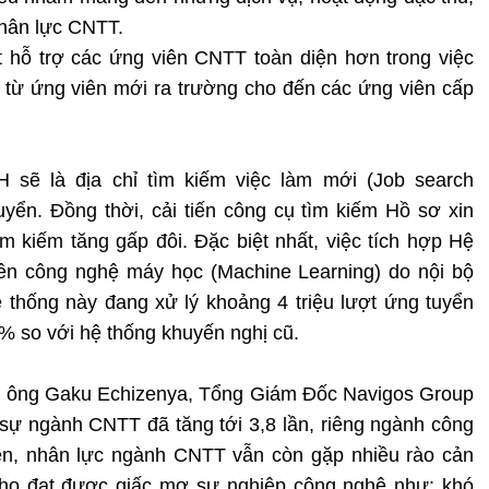
nhân lực CNTT.
hỗ trợ các ứng viên CNTT toàn diện hơn trong việc
, từ ứng viên mới ra trường cho đến các ứng viên cấp
sẽ là địa chỉ tìm kiếm việc làm mới (Job search
yển. Đồng thời, cải tiến công cụ tìm kiếm Hồ sơ xin
m kiếm tăng gấp đôi. Đặc biệt nhất, việc tích hợp Hệ
rên công nghệ máy học (Machine Learning) do nội bộ
ệ thống này đang xử lý khoảng 4 triệu lượt ứng tuyển
0% so với hệ thống khuyến nghị cũ.
, ông Gaku Echizenya, Tổng Giám Đốc Navigos Group
 sự ngành CNTT đã tăng tới 3,8 lần, riêng ngành công
ên, nhân lực ngành CNTT vẫn còn gặp nhiều rào cản
p họ đạt được giấc mơ sự nghiệp công nghệ như: khó