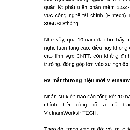
quản lý: phát triển phần mềm 1.527
vực công nghệ tài chính (Fintech)
895USD/tháng...
Như vậy, qua 10 năm đã cho thấy mứ
nghệ luôn tăng cao, điều này không c
cao lĩnh vực CNTT, còn khẳng địn
trường, đóng góp lớn vào sự nghiệp x
Ra mắt thương hiệu mới Vietnam
Nhân sự kiện báo cáo tổng kết 10 
chính thức công bố ra mắt tr
VietnamWorksInTECH.
Theo đó, trang web ra đời với mục 