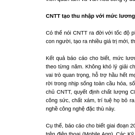
CNTT tạo thu nhập với mức lương
Có thể nói CNTT ra đời với tốc độ ph
con người, tạo ra nhiều giá trị mới,
Kết quả báo cáo cho biết, mức lươ
theo từng năm. Không khó lý giải c
vai trò quan trọng, hỗ trợ hầu hết m
rời trong nhịp sống toàn cầu hóa, s
chủ CNTT, quyết định chất lượng CN
công sức, chất xám, trí tuệ họ bỏ r
nghề công nghệ đặc thù này.
Cụ thể, báo cáo cho biết giai đoạn 2
trên điện thoại (Mobile App). Các K