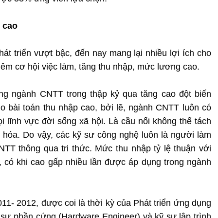
 cao
át triển vượt bậc, đến nay mang lại nhiều lợi ích cho
 thêm cơ hội việc làm, tăng thu nhập, mức lương cao.
ng ngành CNTT trong thập kỷ qua tăng cao đột biến
ho bài toán thu nhập cao, bởi lẽ, ngành CNTT luôn có
ọi lĩnh vực đời sống xã hội. Là cầu nối không thể tách
ố hóa. Do vậy, các kỹ sư công nghệ luôn là người làm
TT thông qua tri thức. Mức thu nhập tỷ lệ thuận với
a, có khi cao gấp nhiều lần được áp dụng trong ngành
011- 2012, được coi là thời kỳ của Phát triển ứng dụng
ỹ sư phần cứng (Hardware Engineer) và kỹ sư lập trình