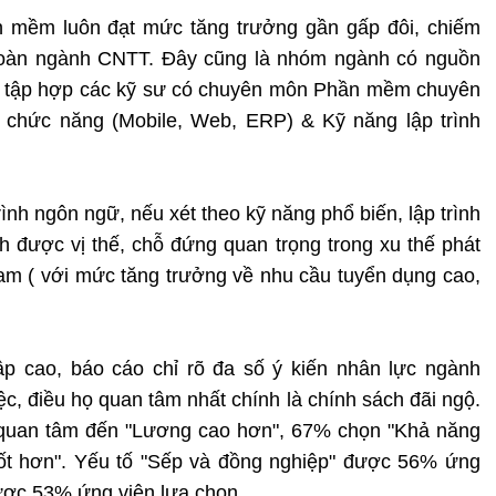
n mềm luôn đạt mức tăng trưởng gần gấp đôi, chiếm
oàn ngành CNTT. Đây cũng là nhóm ngành có nguồn
ồm tập hợp các kỹ sư có chuyên môn Phần mềm chuyên
 chức năng (Mobile, Web, ERP) & Kỹ năng lập trình
nh ngôn ngữ, nếu xét theo kỹ năng phổ biến, lập trình
nh được vị thế, chỗ đứng quan trọng trong xu thế phát
Nam ( với mức tăng trưởng về nhu cầu tuyển dụng cao,
p cao, báo cáo chỉ rõ đa số ý kiến nhân lực ngành
c, điều họ quan tâm nhất chính là chính sách đãi ngộ.
 quan tâm đến "Lương cao hơn", 67% chọn "Khả năng
tốt hơn". Yếu tố "Sếp và đồng nghiệp" được 56% ứng
ược 53% ứng viên lựa chọn.