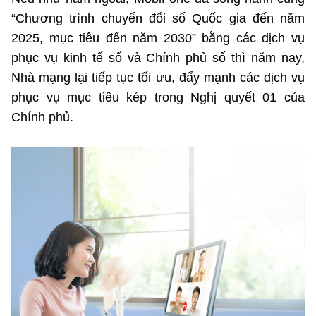
“Chương trình chuyển đổi số Quốc gia đến năm
2025, mục tiêu đến năm 2030” bằng các dịch vụ
Cơ quan chủ quản: Bộ Khoa học và Công nghệ (MST)
phục vụ kinh tế số và Chính phủ số thì năm nay,
Chịu trách nhiệm nội dung: Nguyễn Thị Hải Hằng Giám đốc
Trung tâm Truyền thông Khoa học và Công nghệ.
Nhà mạng lại tiếp tục tối ưu, đẩy mạnh các dịch vụ
phục vụ mục tiêu kép trong Nghị quyết 01 của
Liên hệ
Chính phủ.
Địa chỉ: Ban Biên tập Cổng TTĐT - 18 Nguyễn Du, TP. Hà Nội
Điện thoại: 024 3936 9506
Email: stc@mst.gov.vn
Theo dõi MST trên