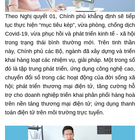
©2025 Bản quyền thuộc Bộ Khoa Học và Công Nghệ
Theo Nghị quyết 01, Chính phủ khẳng định sẽ tiếp
(Ghi rõ nguồn "https://mst.gov.vn" khi phát hành lại thông tin
từ website này)
tục thực hiện “mục tiêu kép”, vừa phòng, chống dịch
Covid-19, vừa phục hồi và phát triển kinh tế - xã hội
trong trạng thái bình thường mới. Trên tinh thần
này, Chính phủ các Bộ, ngành đã xây dựng và triển
khai hàng loạt các nhiệm vụ, giải pháp. Một trong số
đó là tập trung phát triển, ứng dụng công nghệ cao,
chuyển đổi số trong các hoạt động của đời sống xã
hội; phát triển thương mại điện tử, tăng cường hỗ
trợ cho doanh nghiệp triển khai phân phối hàng hoá
trên nền tảng thương mại điện tử; ứng dụng thanh
toán điện tử trên môi trường trực tuyến.