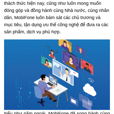
thách thức hiện nay, cũng như luôn mong muốn
đóng góp và đồng hành cùng Nhà nước, cùng nhân
Phát hành
Bưu chính
Dịch vụ
Sản phẩm
Lĩnh vực khác
dân, MobiFone luôn bám sát các chủ trương và
Chọn ngôn ngữ
Truyền hình
Chuyển phát nhanh
Phần cứng
Dịch vụ
Tư vấn
mục tiêu, tận dụng ưu thế công nghệ để đưa ra các
sản phẩm, dịch vụ phù hợp.
Việt Nam
English
Phần mềm
Phần cứng
Hành chính
Tần số vô tuyến điện
Phần mềm
Bảng điện tử
BỘ KHOA HỌC VÀ CÔNG NGHỆ
Bảo mật
Bảo mật
MINISTRY OF SCIENCE AND TECHNOLOGY
Giải pháp
Nội dung số
Hệ thống nội bộ
Chữ ký số
Điều khoản sử dụng
Giải pháp
Sơ đồ trang
Nếu như năm ngoái, MobiFone đã song hành cùng
Liên kết