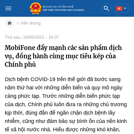
BỘ KHOA HỌC VÀ CÔNG NGHỆ
GIỚI THIỆU SẢN PHẨM, DỊCH VỤ KH&CN
Viễn thông
Việt Nam
English
Thứ sáu, 18/06/2021 - 16:07
MobiFone đẩy mạnh các sản phẩm dịch
Danh mục
vụ, đồng hành cùng mục tiêu kép của
Trang chủ
Chính phủ
Khoa học và công nghệ
Dịch bệnh COVID-19 trên thế giới đã bước sang
năm thứ hai với những diễn biến và quy mô ngày
Sản phẩm
Đổi mới sáng tạo
càng phức tạp. Trước những diễn biến phức tạp
Dịch vụ
Sản phẩm
Bưu chính
của dịch, Chính phủ luôn đưa ra những chủ trương
kịp thời, đúng đắn để ngăn chặn dịch bệnh lây
Báo in
Dịch vụ
Sản phẩm
Viễn thông
nhiễm, cũng như đảm bảo sự bình ổn của nền kinh
tế xã hội nước nhà. Hiểu được những khó khăn,
Báo điện tử
Dịch vụ
Sản phẩm
Công nghệ thông tin, Điện tử