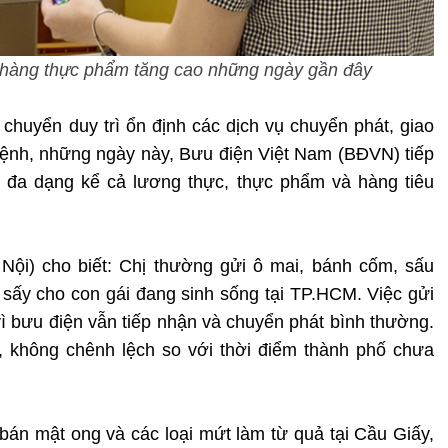
 hàng thực phẩm tăng cao những ngày gần đây
 chuyển duy trì ổn định các dịch vụ chuyển phát, giao
 bệnh, những ngày này, Bưu điện Việt Nam (BĐVN) tiếp
g đa dạng kể cả lương thực, thực phẩm và hàng tiêu
ội) cho biết: Chị thường gửi ô mai, bánh cốm, sấu
 sấy cho con gái đang sinh sống tại TP.HCM. Việc gửi
 vì bưu điện vẫn tiếp nhận và chuyển phát bình thường.
, không chênh lệch so với thời điểm thành phố chưa
bán mật ong và các loại mứt làm từ quả tại Cầu Giấy,