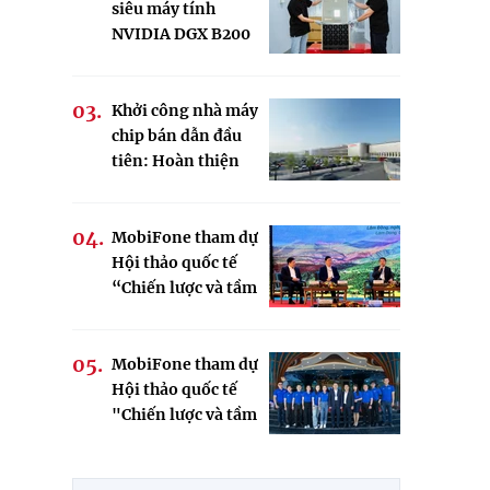
siêu máy tính
NVIDIA DGX B200
đầu tiên do Việt
Nam sở hữu
Khởi công nhà máy
chip bán dẫn đầu
tiên: Hoàn thiện
chuỗi giá trị, tiến
tới tự chủ công
nghệ
MobiFone tham dự
Hội thảo quốc tế
“Chiến lược và tầm
nhìn mới cho phát
triển Cao nguyên
Di Linh”
MobiFone tham dự
Hội thảo quốc tế
"Chiến lược và tầm
nhìn mới cho phát
triển Cao nguyên