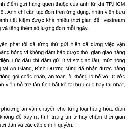
ành điểm gửi hàng quen thuộc của anh từ khi TP.HCM
ội. Anh chỉ cần tạo đơn trên ứng dụng, nhân viên bưu
anh tiết kiệm được khá nhiều thời gian để livestream
 và tăng thêm số lượng đơn mỗi ngày.
ển phát tôi đã từng thử gửi hiện đã dừng việc vận
hàng hỏng vì không đảm bảo được thời gian giao hàng
 điện. Lúc đầu chỉ dám gửi ít vì sợ giao lâu, mứt hỏng
ng tại An Giang, Bình Dương cũng đã nhận được hàng
 đóng gói chắc chắn, an toàn là không lo bể vỡ. Cước
 viên hỗ trợ tận tình bất kể tại bưu cục hay tại nhà",
 phương án vận chuyển cho từng loại hàng hóa, đảm
không để xảy ra tình trạng ùn ứ hay chậm thời gian
ười dân và các cấp chính quyền.