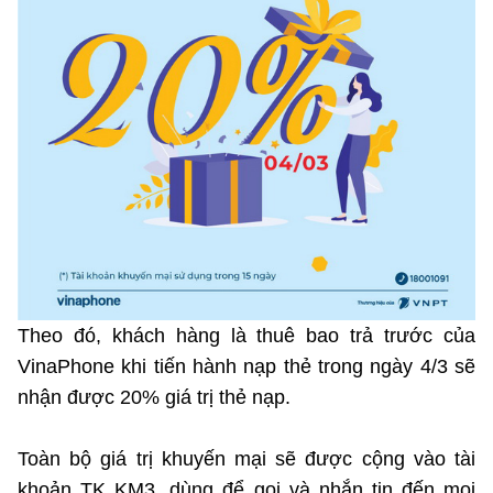
Phát hành
Bưu chính
Dịch vụ
Sản phẩm
Lĩnh vực khác
Chọn ngôn ngữ
Truyền hình
Chuyển phát nhanh
Phần cứng
Dịch vụ
Tư vấn
Việt Nam
English
Phần mềm
Phần cứng
Hành chính
Tần số vô tuyến điện
Phần mềm
Bảng điện tử
BỘ KHOA HỌC VÀ CÔNG NGHỆ
Bảo mật
Bảo mật
MINISTRY OF SCIENCE AND TECHNOLOGY
Giải pháp
Nội dung số
Hệ thống nội bộ
Theo đó, khách hàng là thuê bao trả trước của
VinaPhone khi tiến hành nạp thẻ trong ngày 4/3 sẽ
Chữ ký số
Điều khoản sử dụng
nhận được 20% giá trị thẻ nạp.
Giải pháp
Sơ đồ trang
Toàn bộ giá trị khuyến mại sẽ được cộng vào tài
khoản TK KM3, dùng để gọi và nhắn tin đến mọi
Liên kết