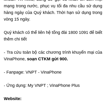
mạng trong nước, phục vụ tối đa nhu cầu sử dụng
hàng ngày của Quý khách. Thời hạn sử dụng trong
Cơ quan chủ quản: Bộ Khoa học và Công nghệ (MST)
vòng 15 ngày.
Chịu trách nhiệm nội dung: Nguyễn Thị Hải Hằng Giám đốc
Trung tâm Truyền thông Khoa học và Công nghệ.
Quý khách có thể liên hệ tổng đài 1800 1091 để biết
Liên hệ
thêm chi tiết
Địa chỉ: Ban Biên tập Cổng TTĐT - 18 Nguyễn Du, TP. Hà Nội
Điện thoại: 024 3936 9506
- Tra cứu toàn bộ các chương trình khuyến mại của
Email: stc@mst.gov.vn
VinaPhone,
soạn CTKM gửi 900.
Theo dõi MST trên
- Fanpage: VNPT - VinaPhone
- Ứng dụng: My VNPT ; VinaPhone Plus
Website: