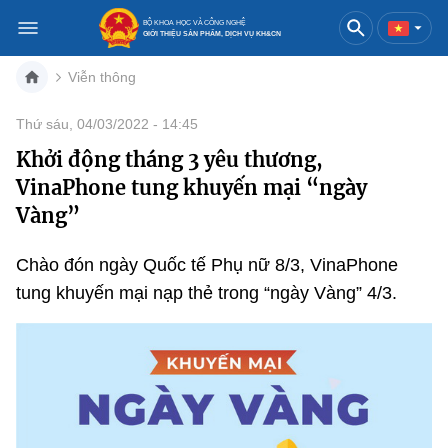
BỘ KHOA HỌC VÀ CÔNG NGHỆ
GIỚI THIỆU SẢN PHẨM, DỊCH VỤ KH&CN
Viễn thông
Việt Nam
English
Thứ sáu, 04/03/2022 - 14:45
Khởi động tháng 3 yêu thương,
Danh mục
VinaPhone tung khuyến mại “ngày
Trang chủ
Vàng”
Khoa học và công nghệ
Chào đón ngày Quốc tế Phụ nữ 8/3, VinaPhone
tung khuyến mại nạp thẻ trong “ngày Vàng” 4/3.
Sản phẩm
Đổi mới sáng tạo
Dịch vụ
Sản phẩm
Bưu chính
Báo in
Dịch vụ
Sản phẩm
Viễn thông
Báo điện tử
Dịch vụ
Sản phẩm
Công nghệ thông tin, Điện tử