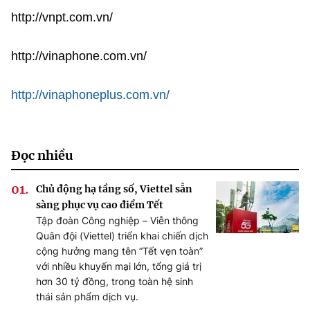
http://vnpt.com.vn/
©2025 Bản quyền thuộc Bộ Khoa Học và Công Nghệ
(Ghi rõ nguồn "https://mst.gov.vn" khi phát hành lại thông tin
từ website này)
http://vinaphone.com.vn/
http://vinaphoneplus.com.vn/
Đọc nhiều
Chủ động hạ tầng số, Viettel sẵn
sàng phục vụ cao điểm Tết
Tập đoàn Công nghiệp – Viễn thông
Quân đội (Viettel) triển khai chiến dịch
cộng hưởng mang tên “Tết vẹn toàn”
với nhiều khuyến mại lớn, tổng giá trị
hơn 30 tỷ đồng, trong toàn hệ sinh
thái sản phẩm dịch vụ.