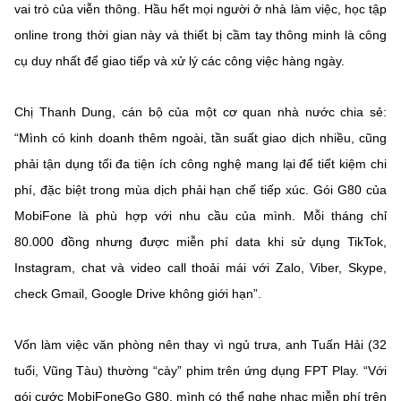
vai trò của viễn thông. Hầu hết mọi người ở nhà làm việc, học tập
©2025 Bản quyền thuộc Bộ Khoa Học và Công Nghệ
online trong thời gian này và thiết bị cầm tay thông minh là công
(Ghi rõ nguồn "https://mst.gov.vn" khi phát hành lại thông tin
cụ duy nhất để giao tiếp và xử lý các công việc hàng ngày.
từ website này)
Chị Thanh Dung, cán bộ của một cơ quan nhà nước chia sẻ:
“Mình có kinh doanh thêm ngoài, tần suất giao dịch nhiều, cũng
phải tận dụng tối đa tiện ích công nghệ mang lại để tiết kiệm chi
phí, đặc biệt trong mùa dịch phải hạn chế tiếp xúc. Gói G80 của
MobiFone là phù hợp với nhu cầu của mình. Mỗi tháng chỉ
80.000 đồng nhưng được miễn phí data khi sử dụng TikTok,
Instagram, chat và video call thoải mái với Zalo, Viber, Skype,
check Gmail, Google Drive không giới hạn”.
Vốn làm việc văn phòng nên thay vì ngủ trưa, anh Tuấn Hải (32
tuổi, Vũng Tàu) thường “cày” phim trên ứng dụng FPT Play. “Với
gói cước MobiFoneGo G80, mình có thể nghe nhạc miễn phí trên