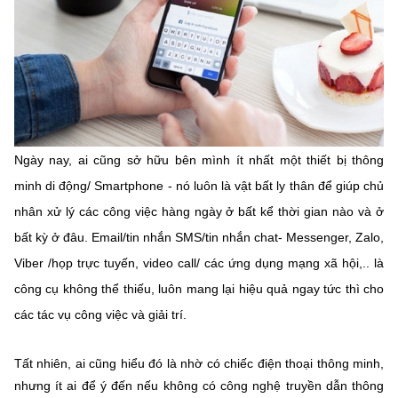
Phát hành
Bưu chính
Dịch vụ
Sản phẩm
Lĩnh vực khác
Chọn ngôn ngữ
Truyền hình
Chuyển phát nhanh
Phần cứng
Dịch vụ
Tư vấn
Việt Nam
English
Phần mềm
Phần cứng
Hành chính
Ngày nay, ai cũng sở hữu bên mình ít nhất một thiết bị thông
Tần số vô tuyến điện
Phần mềm
Bảng điện tử
minh di động/ Smartphone - nó luôn là vật bất ly thân để giúp chủ
BỘ KHOA HỌC VÀ CÔNG NGHỆ
Bảo mật
Bảo mật
MINISTRY OF SCIENCE AND TECHNOLOGY
nhân xử lý các công việc hàng ngày ở bất kể thời gian nào và ở
bất kỳ ở đâu. Email/tin nhắn SMS/tin nhắn chat- Messenger, Zalo,
Giải pháp
Nội dung số
Viber /họp trực tuyến, video call/ các ứng dụng mạng xã hội,.. là
Hệ thống nội bộ
công cụ không thể thiếu, luôn mang lại hiệu quả ngay tức thì cho
Chữ ký số
Điều khoản sử dụng
các tác vụ công việc và giải trí.
Giải pháp
Sơ đồ trang
Tất nhiên, ai cũng hiểu đó là nhờ có chiếc điện thoại thông minh,
nhưng ít ai để ý đến nếu không có công nghệ truyền dẫn thông
Liên kết