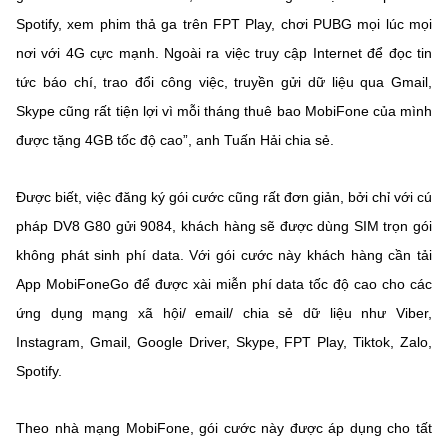
Spotify, xem phim thả ga trên FPT Play, chơi PUBG mọi lúc mọi
nơi với 4G cực mạnh. Ngoài ra việc truy cập Internet để đọc tin
tức báo chí, trao đổi công việc, truyền gửi dữ liệu qua Gmail,
Skype cũng rất tiện lợi vì mỗi tháng thuê bao MobiFone của mình
được tặng 4GB tốc độ cao”, anh Tuấn Hải chia sẻ.
Được biết, việc đăng ký gói cước cũng rất đơn giản, bởi chỉ với cú
pháp DV8 G80 gửi 9084, khách hàng sẽ được dùng SIM trọn gói
không phát sinh phí data. Với gói cước này khách hàng cần tải
App MobiFoneGo để được xài miễn phí data tốc độ cao cho các
ứng dụng mạng xã hội/ email/ chia sẻ dữ liệu như Viber,
Instagram, Gmail, Google Driver, Skype, FPT Play, Tiktok, Zalo,
Spotify.
Theo nhà mạng MobiFone, gói cước này được áp dụng cho tất