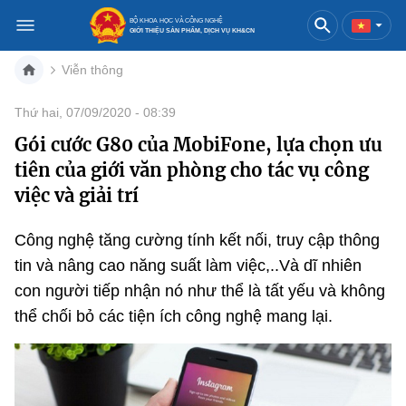
BỘ KHOA HỌC VÀ CÔNG NGHỆ
GIỚI THIỆU SẢN PHẨM, DỊCH VỤ KH&CN
Viễn thông
Việt Nam
English
Thứ hai, 07/09/2020 - 08:39
Gói cước G80 của MobiFone, lựa chọn ưu
Danh mục
tiên của giới văn phòng cho tác vụ công
Trang chủ
việc và giải trí
Khoa học và công nghệ
Công nghệ tăng cường tính kết nối, truy cập thông
tin và nâng cao năng suất làm việc,..Và dĩ nhiên
Sản phẩm
Đổi mới sáng tạo
con người tiếp nhận nó như thể là tất yếu và không
Dịch vụ
Sản phẩm
Bưu chính
thể chối bỏ các tiện ích công nghệ mang lại.
Báo in
Dịch vụ
Sản phẩm
Viễn thông
Báo điện tử
Dịch vụ
Sản phẩm
Công nghệ thông tin, Điện tử