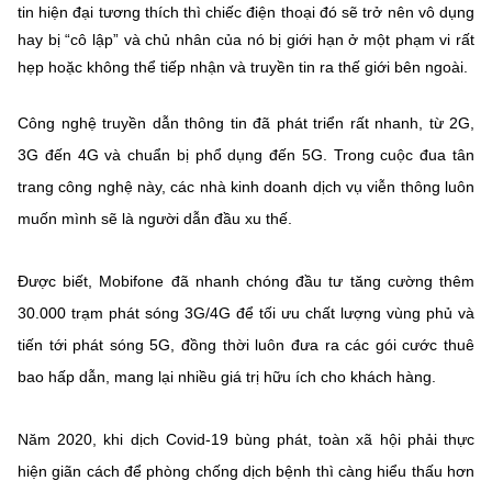
tin hiện đại tương thích thì chiếc điện thoại đó sẽ trở nên vô dụng
hay bị “cô lập” và chủ nhân của nó bị giới hạn ở một phạm vi rất
Cơ quan chủ quản: Bộ Khoa học và Công nghệ (MST)
hẹp hoặc không thể tiếp nhận và truyền tin ra thế giới bên ngoài.
Chịu trách nhiệm nội dung: Nguyễn Thị Hải Hằng Giám đốc
Trung tâm Truyền thông Khoa học và Công nghệ.
Công nghệ truyền dẫn thông tin đã phát triển rất nhanh, từ 2G,
3G đến 4G và chuẩn bị phổ dụng đến 5G. Trong cuộc đua tân
Liên hệ
trang công nghệ này, các nhà kinh doanh dịch vụ viễn thông luôn
Địa chỉ: Ban Biên tập Cổng TTĐT - 18 Nguyễn Du, TP. Hà Nội
muốn mình sẽ là người dẫn đầu xu thế.
Điện thoại: 024 3936 9506
Email: stc@mst.gov.vn
Được biết, Mobifone đã nhanh chóng đầu tư tăng cường thêm
30.000 trạm phát sóng 3G/4G để tối ưu chất lượng vùng phủ và
Theo dõi MST trên
tiến tới phát sóng 5G, đồng thời luôn đưa ra các gói cước thuê
bao hấp dẫn, mang lại nhiều giá trị hữu ích cho khách hàng.
Năm 2020, khi dịch Covid-19 bùng phát, toàn xã hội phải thực
hiện giãn cách để phòng chống dịch bệnh thì càng hiểu thấu hơn