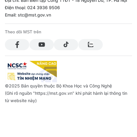
Địa chỉ: Ban Biên tập Cổng TTĐT - 18 Nguyễn Du, TP. Hà Nội
Điện thoại: 024 3936 9506
Email: stc@mst.gov.vn
Theo dõi MST trên
©2025 Bản quyền thuộc Bộ Khoa Học và Công Nghệ
(Ghi rõ nguồn "https://mst.gov.vn" khi phát hành lại thông tin
từ website này)