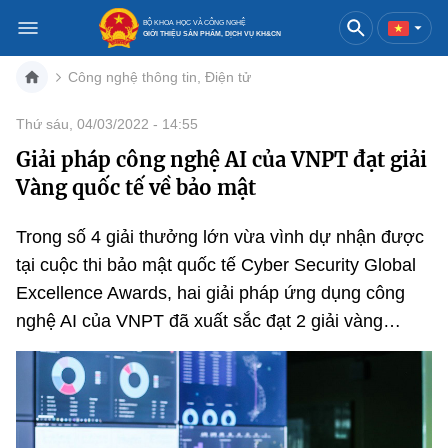
BỘ KHOA HỌC VÀ CÔNG NGHỆ
GIỚI THIỆU SẢN PHẨM, DỊCH VỤ KH&CN
Công nghệ thông tin, Điện tử
Việt Nam
English
Thứ sáu, 04/03/2022 - 14:55
Giải pháp công nghệ AI của VNPT đạt giải
Danh mục
Vàng quốc tế về bảo mật
Trang chủ
Trong số 4 giải thưởng lớn vừa vình dự nhận được
Khoa học và công nghệ
tại cuộc thi bảo mật quốc tế Cyber Security Global
Excellence Awards, hai giải pháp ứng dụng công
Sản phẩm
Đổi mới sáng tạo
nghệ AI của VNPT đã xuất sắc đạt 2 giải vàng…
Dịch vụ
Sản phẩm
Bưu chính
Báo in
Dịch vụ
Sản phẩm
Viễn thông
Báo điện tử
Dịch vụ
Sản phẩm
Công nghệ thông tin, Điện tử