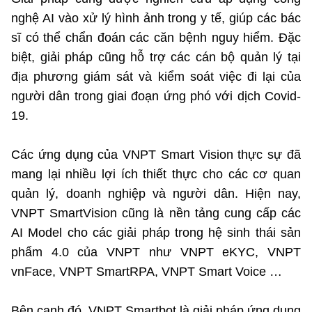
nghệ AI vào xử lý hình ảnh trong y tế, giúp các bác
©2025 Bản quyền thuộc Bộ Khoa Học và Công Nghệ
(Ghi rõ nguồn "https://mst.gov.vn" khi phát hành lại thông tin
sĩ có thể chẩn đoán các căn bệnh nguy hiểm. Đặc
từ website này)
biệt, giải pháp cũng hỗ trợ các cán bộ quản lý tại
địa phương giám sát và kiểm soát việc đi lại của
người dân trong giai đoạn ứng phó với dịch Covid-
19.
Các ứng dụng của VNPT Smart Vision thực sự đã
mang lại nhiều lợi ích thiết thực cho các cơ quan
quản lý, doanh nghiệp và người dân. Hiện nay,
VNPT SmartVision cũng là nền tảng cung cấp các
AI Model cho các giải pháp trong hệ sinh thái sản
phẩm 4.0 của VNPT như VNPT eKYC, VNPT
vnFace, VNPT SmartRPA, VNPT Smart Voice …
Bên cạnh đó, VNPT Smartbot là giải pháp ứng dụng