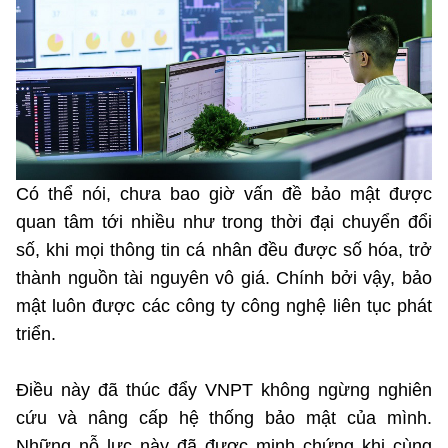
Phát hành
Bưu chính
Dịch vụ
Sản phẩm
Lĩnh vực khác
Chọn ngôn ngữ
Truyền hình
Chuyển phát nhanh
Phần cứng
Dịch vụ
Tư vấn
Việt Nam
English
Phần mềm
Phần cứng
Hành chính
Tần số vô tuyến điện
Phần mềm
Bảng điện tử
Có thể nói, chưa bao giờ vấn đề bảo mật được
BỘ KHOA HỌC VÀ CÔNG NGHỆ
quan tâm tới nhiều như trong thời đại chuyển đổi
Bảo mật
Bảo mật
MINISTRY OF SCIENCE AND TECHNOLOGY
số, khi mọi thông tin cá nhân đều được số hóa, trở
thành nguồn tài nguyên vô giá. Chính bởi vậy, bảo
Giải pháp
Nội dung số
Hệ thống nội bộ
mật luôn được các công ty công nghệ liên tục phát
triển.
Chữ ký số
Điều khoản sử dụng
Giải pháp
Điều này đã thúc đẩy VNPT không ngừng nghiên
Sơ đồ trang
cứu và nâng cấp hệ thống bảo mật của mình.
Những nỗ lực này đã được minh chứng khi cùng
Liên kết