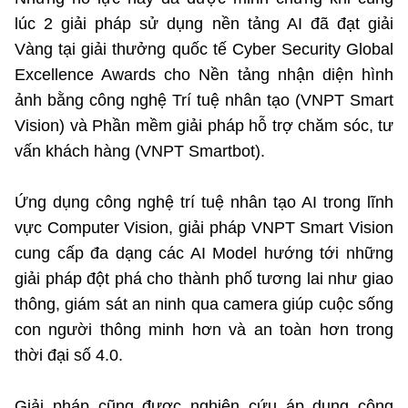
lúc 2 giải pháp sử dụng nền tảng AI đã đạt giải
Vàng tại giải thưởng quốc tế Cyber Security Global
Cơ quan chủ quản: Bộ Khoa học và Công nghệ (MST)
Excellence Awards cho Nền tảng nhận diện hình
Chịu trách nhiệm nội dung: Nguyễn Thị Hải Hằng Giám đốc
Trung tâm Truyền thông Khoa học và Công nghệ.
ảnh bằng công nghệ Trí tuệ nhân tạo (VNPT Smart
Vision) và Phần mềm giải pháp hỗ trợ chăm sóc, tư
Liên hệ
vấn khách hàng (VNPT Smartbot).
Địa chỉ: Ban Biên tập Cổng TTĐT - 18 Nguyễn Du, TP. Hà Nội
Điện thoại: 024 3936 9506
Ứng dụng công nghệ trí tuệ nhân tạo AI trong lĩnh
Email: stc@mst.gov.vn
vực Computer Vision, giải pháp VNPT Smart Vision
cung cấp đa dạng các AI Model hướng tới những
Theo dõi MST trên
giải pháp đột phá cho thành phố tương lai như giao
thông, giám sát an ninh qua camera giúp cuộc sống
con người thông minh hơn và an toàn hơn trong
thời đại số 4.0.
Giải pháp cũng được nghiên cứu áp dụng công