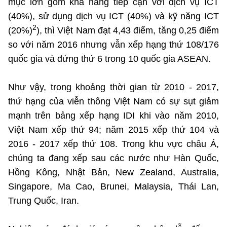
mục lớn gồm khả năng tiếp cận với dịch vụ ICT
(40%), sử dụng dịch vụ ICT (40%) và kỹ năng ICT
Cơ quan chủ quản: Bộ Khoa học và Công nghệ (MST)
2
(20%)
), thì Việt Nam đạt 4,43 điểm, tăng 0,25 điểm
so với năm 2016 nhưng vẫn xếp hạng thứ 108/176
Chịu trách nhiệm nội dung: Nguyễn Thị Hải Hằng Giám đốc
Trung tâm Truyền thông Khoa học và Công nghệ.
quốc gia và đứng thứ 6 trong 10 quốc gia ASEAN.
Liên hệ
Như vậy, trong khoảng thời gian từ 2010 - 2017,
Địa chỉ: Ban Biên tập Cổng TTĐT - 18 Nguyễn Du, TP. Hà Nội
thứ hạng của viễn thông Việt Nam có sự sụt giảm
Điện thoại: 024 3936 9506
mạnh trên bảng xếp hạng IDI khi vào năm 2010,
Email: stc@mst.gov.vn
Việt Nam xếp thứ 94; năm 2015 xếp thứ 104 và
2016 - 2017 xếp thứ 108. Trong khu vực châu Á,
Theo dõi MST trên
chúng ta đang xếp sau các nước như Hàn Quốc,
Hồng Kông, Nhật Bản, New Zealand, Australia,
Singapore, Ma Cao, Brunei, Malaysia, Thái Lan,
Trung Quốc, Iran.