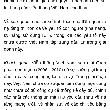
Nghiên cứu, đánh giá các nguyên nhân dẫn đến sự
©2025 Bản quyền thuộc Bộ Khoa Học và Công Nghệ
tụt hạng của viễn thông Việt Nam cho thấy:
(Ghi rõ nguồn "https://mst.gov.vn" khi phát hành lại thông tin
từ website này)
Về chủ quan:
các chỉ số tính toán của IDI ngoài về
hạ tầng thì còn cả về yếu tố con người (khả năng,
kỹ năng sử dụng ICT), trong khi các yếu tố này
chưa được Việt Nam tập trung đầu tư trong giai
đoạn này.
Khách quan:
Viễn thông Việt Nam sau giai đoạn
phát triển mạnh (2006 - 2010) có sự chững lại trong
đầu tư cả về công nghệ lẫn dịch vụ. Trong giai đoạn
này, Việt Nam chưa có sựquan tâm đúng mực cũng
như chưa có đủ công cụ để thống kê đầy đủ, chính
xác nhất các thông tin mà ITU yêu cầu (như về hạ
tầng mạng lưới, về nhân sự, về các chỉ tiêu băng