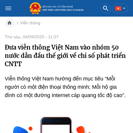
BỘ KHOA HỌC VÀ CÔNG NGHỆ
GIỚI THIỆU SẢN PHẨM, DỊCH VỤ KH&CN
Viễn thông
Việt Nam
English
Thứ sáu, 04/09/2020 - 11:07
Đưa viễn thông Việt Nam vào nhóm 50
Danh mục
nước dẫn đầu thế giới về chỉ số phát triển
Trang chủ
CNTT
Khoa học và công nghệ
Viễn thông Việt Nam hướng đến mục tiêu “Mỗi
người có một điện thoại thông minh; Mỗi hộ gia
Sản phẩm
Đổi mới sáng tạo
đình có một đường Internet cáp quang tốc độ cao”.
Dịch vụ
Sản phẩm
Bưu chính
Báo in
Dịch vụ
Sản phẩm
Viễn thông
Báo điện tử
Dịch vụ
Sản phẩm
Công nghệ thông tin, Điện tử