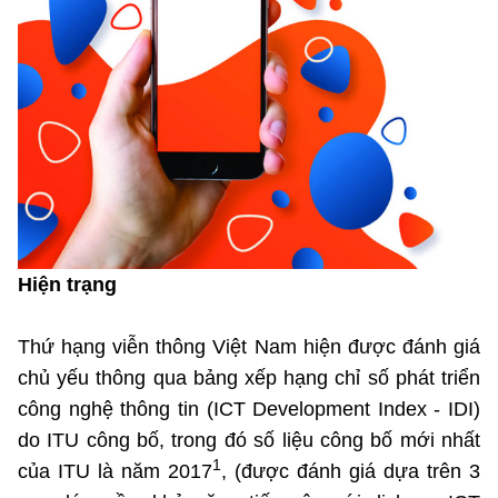
Phát hành
Bưu chính
Dịch vụ
Sản phẩm
Lĩnh vực khác
Chọn ngôn ngữ
Truyền hình
Chuyển phát nhanh
Phần cứng
Dịch vụ
Tư vấn
Việt Nam
English
Phần mềm
Phần cứng
Hành chính
Tần số vô tuyến điện
Phần mềm
Bảng điện tử
BỘ KHOA HỌC VÀ CÔNG NGHỆ
Bảo mật
Bảo mật
MINISTRY OF SCIENCE AND TECHNOLOGY
Hiện trạng
Giải pháp
Nội dung số
Hệ thống nội bộ
Thứ hạng viễn thông Việt Nam hiện được đánh giá
Chữ ký số
chủ yếu thông qua bảng xếp hạng chỉ số phát triển
Điều khoản sử dụng
công nghệ thông tin (ICT Development Index - IDI)
Giải pháp
do ITU công bố, trong đó số liệu công bố mới nhất
Sơ đồ trang
1
của ITU là năm 2017
, (được đánh giá dựa trên 3
Liên kết