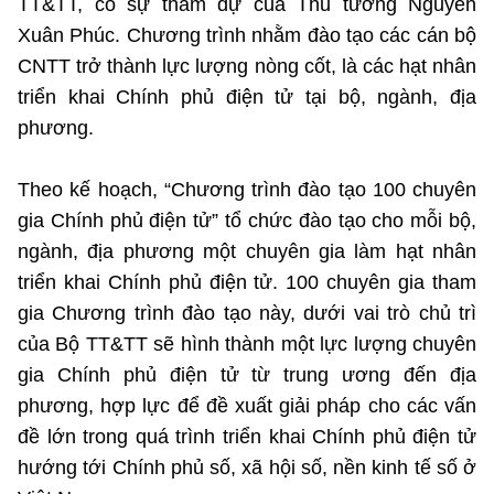
TT&TT, có sự tham dự của Thủ tướng Nguyễn
©2025 Bản quyền thuộc Bộ Khoa Học và Công Nghệ
Xuân Phúc. Chương trình nhằm đào tạo các cán bộ
(Ghi rõ nguồn "https://mst.gov.vn" khi phát hành lại thông tin
CNTT trở thành lực lượng nòng cốt, là các hạt nhân
từ website này)
triển khai Chính phủ điện tử tại bộ, ngành, địa
phương.
Theo kế hoạch, “Chương trình đào tạo 100 chuyên
gia Chính phủ điện tử” tổ chức đào tạo cho mỗi bộ,
ngành, địa phương một chuyên gia làm hạt nhân
triển khai Chính phủ điện tử. 100 chuyên gia tham
gia Chương trình đào tạo này, dưới vai trò chủ trì
của Bộ TT&TT sẽ hình thành một lực lượng chuyên
gia Chính phủ điện tử từ trung ương đến địa
phương, hợp lực để đề xuất giải pháp cho các vấn
đề lớn trong quá trình triển khai Chính phủ điện tử
hướng tới Chính phủ số, xã hội số, nền kinh tế số ở