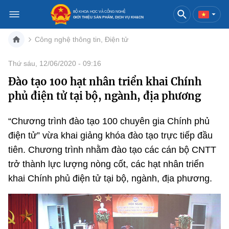
BỘ KHOA HỌC VÀ CÔNG NGHỆ
GIỚI THIỆU SẢN PHẨM, DỊCH VỤ KH&CN
Công nghệ thông tin, Điện tử
Việt Nam
English
Thứ sáu, 12/06/2020 - 09:16
Đào tạo 100 hạt nhân triển khai Chính
Danh mục
phủ điện tử tại bộ, ngành, địa phương
Trang chủ
“Chương trình đào tạo 100 chuyên gia Chính phủ
Khoa học và công nghệ
điện tử” vừa khai giảng khóa đào tạo trực tiếp đầu
tiên. Chương trình nhằm đào tạo các cán bộ CNTT
Sản phẩm
Đổi mới sáng tạo
trở thành lực lượng nòng cốt, các hạt nhân triển
Dịch vụ
Sản phẩm
Bưu chính
khai Chính phủ điện tử tại bộ, ngành, địa phương.
Báo in
Dịch vụ
Sản phẩm
Viễn thông
Báo điện tử
Dịch vụ
Sản phẩm
Công nghệ thông tin, Điện tử