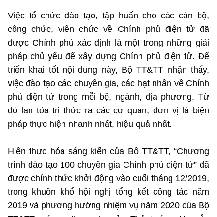
Việc tổ chức đào tạo, tập huấn cho các cán bộ,
Cơ quan chủ quản: Bộ Khoa học và Công nghệ (MST)
công chức, viên chức về Chính phủ điện tử đã
được Chính phủ xác định là một trong những giải
Chịu trách nhiệm nội dung: Nguyễn Thị Hải Hằng Giám đốc
Trung tâm Truyền thông Khoa học và Công nghệ.
pháp chủ yếu để xây dựng Chính phủ điện tử. Để
triển khai tốt nội dung này, Bộ TT&TT nhận thấy,
Liên hệ
việc đào tạo các chuyên gia, các hạt nhân về Chính
Địa chỉ: Ban Biên tập Cổng TTĐT - 18 Nguyễn Du, TP. Hà Nội
phủ điện tử trong mỗi bộ, ngành, địa phương. Từ
Điện thoại: 024 3936 9506
đó lan tỏa tri thức ra các cơ quan, đơn vị là biện
Email: stc@mst.gov.vn
pháp thực hiện nhanh nhất, hiệu quả nhất.
Theo dõi MST trên
Hiện thực hóa sáng kiến của Bộ TT&TT, “Chương
trình đào tạo 100 chuyên gia Chính phủ điện tử” đã
được chính thức khởi động vào cuối tháng 12/2019,
trong khuôn khổ hội nghị tổng kết công tác năm
2019 và phương hướng nhiệm vụ năm 2020 của Bộ