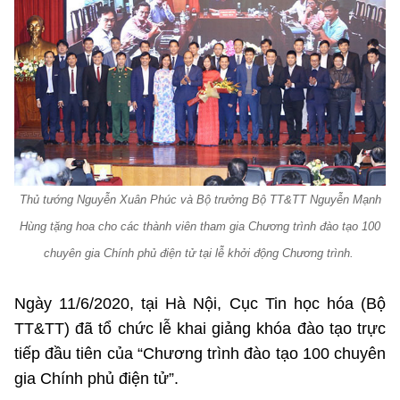
Phát hành
Bưu chính
Dịch vụ
Sản phẩm
Lĩnh vực khác
Chọn ngôn ngữ
Truyền hình
Chuyển phát nhanh
Phần cứng
Dịch vụ
Tư vấn
Việt Nam
English
Phần mềm
Phần cứng
Hành chính
Tần số vô tuyến điện
Phần mềm
Bảng điện tử
BỘ KHOA HỌC VÀ CÔNG NGHỆ
Thủ tướng Nguyễn Xuân Phúc và Bộ trưởng Bộ TT&TT Nguyễn Mạnh
Bảo mật
Bảo mật
MINISTRY OF SCIENCE AND TECHNOLOGY
Hùng tặng hoa cho các thành viên tham gia Chương trình đào tạo 100
chuyên gia Chính phủ điện tử tại lễ khởi động Chương trình.
Giải pháp
Nội dung số
Hệ thống nội bộ
Chữ ký số
Ngày 11/6/2020, tại Hà Nội, Cục Tin học hóa (Bộ
Điều khoản sử dụng
TT&TT) đã tổ chức lễ khai giảng khóa đào tạo trực
Giải pháp
tiếp đầu tiên của “Chương trình đào tạo 100 chuyên
Sơ đồ trang
gia Chính phủ điện tử”.
Liên kết