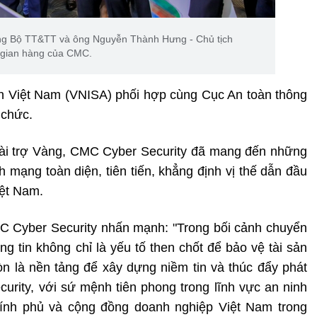
g Bộ TT&TT và ông Nguyễn Thành Hưng - Chủ tịch
 gian hàng của CMC.
tin Việt Nam (VNISA) phối hợp cùng Cục An toàn thông
 chức.
à tài trợ Vàng, CMC Cyber Security đã mang đến những
h mạng toàn diện, tiên tiến, khẳng định vị thế dẫn đầu
iệt Nam.
C Cyber Security nhấn mạnh: "Trong bối cảnh chuyển
g tin không chỉ là yếu tố then chốt để bảo vệ tài sản
n là nền tảng để xây dựng niềm tin và thúc đẩy phát
curity, với sứ mệnh tiên phong trong lĩnh vực an ninh
nh phủ và cộng đồng doanh nghiệp Việt Nam trong