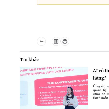
Tin khác
AI có t
hàng?
Ứng dụng
quản trị
chia sẻ t
Era" diễn