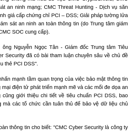
 sát an ninh mạng; CMC Threat Hunting - Dịch vụ săn
ánh giá cấp chứng chỉ PCI – DSS; Giải pháp tường lửa
ám sát an ninh an toàn thông tin (do Trung tâm giám
- CMC SOC cung cấp).
ảo, ông Nguyễn Ngọc Tân - Giám đốc Trung tâm Tiêu
r Security đã có bài tham luận chuyên sâu về chủ đề
ệu thẻ PCI DSS".
hấn mạnh tầm quan trọng của việc bảo mật thông tin
g mại điện tử phát triển mạnh mẽ và các mối đe dọa an
cũng giới thiệu chi tiết về tiêu chuẩn PCI DSS, bao
 mà các tổ chức cần tuân thủ để bảo vệ dữ liệu chủ
àn thông tin cho biết: "CMC Cyber Security là công ty