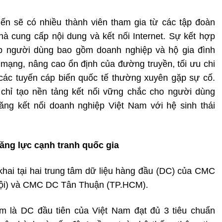
iến sẽ có nhiều thành viên tham gia từ các tập đoàn
hà cung cấp nội dung và kết nối Internet. Sự kết hợp
 người dùng bao gồm doanh nghiệp và hộ gia đình
 mạng, nâng cao ổn định của đường truyền, tối ưu chi
h các tuyến cáp biển quốc tế thường xuyên gặp sự cố.
 chỉ tạo nền tảng kết nối vững chắc cho người dùng
ng kết nối doanh nghiệp Việt Nam với hệ sinh thái
năng lực cạnh tranh quốc gia
 khai tại hai trung tâm dữ liệu hàng đầu (DC) của CMC
ội) và CMC DC Tân Thuận (TP.HCM).
m là DC đầu tiên của Việt Nam đạt đủ 3 tiêu chuẩn