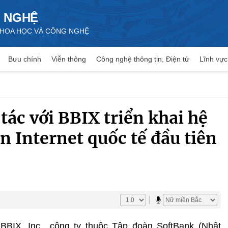
 NGHỆ
 KHOA HỌC VÀ CÔNG NGHỆ
Bưu chính
Viễn thông
Công nghệ thông tin, Điện tử
Lĩnh vực
ác với BBIX triển khai hệ
 Internet quốc tế đầu tiên
BIX, Inc., công ty thuộc Tập đoàn SoftBank (Nhật