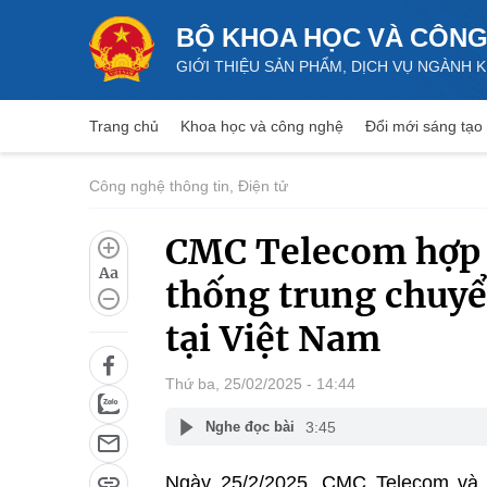
BỘ KHOA HỌC VÀ CÔNG
GIỚI THIỆU SẢN PHẨM, DỊCH VỤ NGÀNH
Trang chủ
Khoa học và công nghệ
Đổi mới sáng tạo
Công nghệ thông tin, Điện tử
CMC Telecom hợp t
Aa
thống trung chuyển
tại Việt Nam
Thứ ba, 25/02/2025 - 14:44
3:45
Nghe đọc bài
Ngày 25/2/2025, CMC Telecom và B