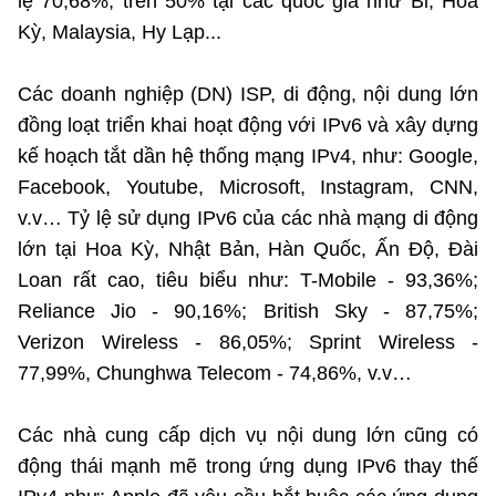
lệ 70,68%; trên 50% tại các quốc gia như Bỉ, Hoa
Kỳ, Malaysia, Hy Lạp...
Các doanh nghiệp (DN) ISP, di động, nội dung lớn
đồng loạt triển khai hoạt động với IPv6 và xây dựng
kế hoạch tắt dần hệ thống mạng IPv4, như: Google,
Facebook, Youtube, Microsoft, Instagram, CNN,
v.v… Tỷ lệ sử dụng IPv6 của các nhà mạng di động
lớn tại Hoa Kỳ, Nhật Bản, Hàn Quốc, Ấn Độ, Đài
Loan rất cao, tiêu biểu như: T-Mobile - 93,36%;
Reliance Jio - 90,16%; British Sky - 87,75%;
Verizon Wireless - 86,05%; Sprint Wireless -
77,99%, Chunghwa Telecom - 74,86%, v.v…
Các nhà cung cấp dịch vụ nội dung lớn cũng có
động thái mạnh mẽ trong ứng dụng IPv6 thay thế