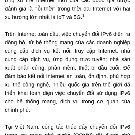
ứng xu thế Internet mới của các quốc gia được
đánh giá là "lỗi thời" trong thời đại Internet với hai
1
xu hướng lớn nhất là IoT và 5G.
Cơ quan chủ quản: Bộ Khoa học và Công nghệ (MST)
Chịu trách nhiệm nội dung: Nguyễn Thị Hải Hằng Giám đốc
Trung tâm Truyền thông Khoa học và Công nghệ.
Trên Internet toàn cầu, việc chuyển đổi IPv6 diễn ra
đồng bộ, từ hệ thống mạng của các doanh nghiệp
Liên hệ
cung cấp dịch vụ kết nối, truy cập Internet; nhà
Địa chỉ: Ban Biên tập Cổng TTĐT - 18 Nguyễn Du, TP. Hà Nội
cung cấp dịch vụ, ứng dụng trực tuyến; nhà sản
Điện thoại: 024 3936 9506
xuất phần cứng, phần mềm, thiết bị đầu cuối. Để
Email: stc@mst.gov.vn
đảm bảo kết nối Internet an toàn, ổn định, phù hợp
xu thế công nghệ, nhiều quốc gia trên thế giới đã
Theo dõi MST trên
triển khai toàn diện việc chuyển đổi sử dụng IPv6
cho hệ thống mạng, dịch vụ trong cơ quan của
chính phủ.
Tại Việt Nam, công tác thúc đẩy chuyển đổi IPv6