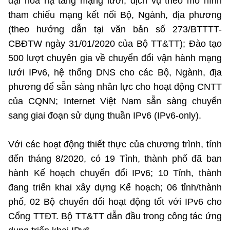
đại hóa hạ tầng mạng lưới, dịch vụ theo mô hình
tham chiếu mạng kết nối Bộ, Ngành, địa phương
(theo hướng dẫn tại văn bản số 273/BTTTT-
CBĐTW ngày 31/01/2020 của Bộ TT&TT); Đào tạo
500 lượt chuyên gia về chuyển đổi vận hành mạng
lưới IPv6, hệ thống DNS cho các Bộ, Ngành, địa
phương để sẵn sàng nhân lực cho hoạt động CNTT
của CQNN; Internet Việt Nam sẵn sàng chuyển
sang giai đoạn sử dụng thuần IPv6 (IPv6-only).
Với các hoạt động thiết thực của chương trình, tính
đến tháng 8/2020, có 19 Tỉnh, thành phố đã ban
hành Kế hoạch chuyển đổi IPv6; 10 Tỉnh, thành
đang triển khai xây dựng Kế hoạch; 06 tỉnh/thành
phố, 02 Bộ chuyển đổi hoạt động tốt với IPv6 cho
Cổng TTĐT. Bộ TT&TT dẫn đầu trong công tác ứng