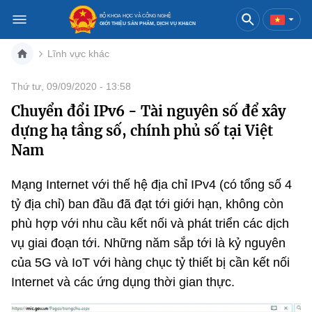
BỘ KHOA HỌC VÀ CÔNG NGHỆ
GIỚI THIỆU SẢN PHẨM, DỊCH VỤ KH&CN
Lĩnh vực khác
Việt Nam
English
Thứ tư, 09/09/2020 - 13:58
Chuyển đổi IPv6 - Tài nguyên số để xây
Danh mục
dựng hạ tầng số, chính phủ số tại Việt
Trang chủ
Nam
Khoa học và công nghệ
Mạng Internet với thế hệ địa chỉ IPv4 (có tổng số 4
tỷ địa chỉ) ban đầu đã đạt tới giới hạn, không còn
Sản phẩm
Đổi mới sáng tạo
phù hợp với nhu cầu kết nối và phát triển các dịch
Dịch vụ
Sản phẩm
Bưu chính
vụ giai đoạn tới. Những năm sắp tới là kỷ nguyên
của 5G và IoT với hàng chục tỷ thiết bị cần kết nối
Báo in
Dịch vụ
Sản phẩm
Viễn thông
Internet và các ứng dụng thời gian thực.
Báo điện tử
Dịch vụ
Sản phẩm
Công nghệ thông tin, Điện tử