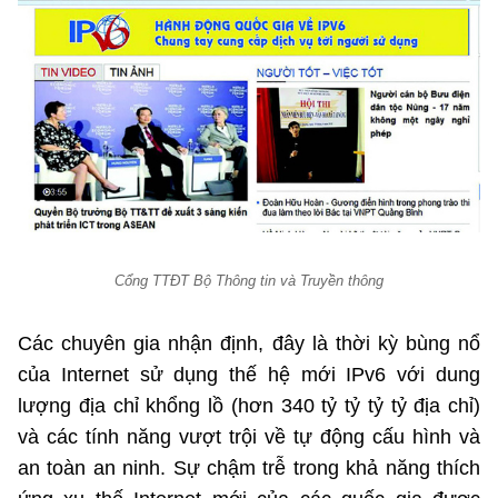
Phát hành
Bưu chính
Dịch vụ
Sản phẩm
Lĩnh vực khác
Chọn ngôn ngữ
Truyền hình
Chuyển phát nhanh
Phần cứng
Dịch vụ
Tư vấn
Việt Nam
English
Phần mềm
Phần cứng
Hành chính
Tần số vô tuyến điện
Phần mềm
Bảng điện tử
BỘ KHOA HỌC VÀ CÔNG NGHỆ
Bảo mật
Bảo mật
MINISTRY OF SCIENCE AND TECHNOLOGY
Cổng TTĐT Bộ Thông tin và Truyền thông
Giải pháp
Nội dung số
Hệ thống nội bộ
Các chuyên gia nhận định, đây là thời kỳ bùng nổ
của Internet sử dụng thế hệ mới IPv6 với dung
Chữ ký số
Điều khoản sử dụng
lượng địa chỉ khổng lồ (hơn 340 tỷ tỷ tỷ tỷ địa chỉ)
Giải pháp
và các tính năng vượt trội về tự động cấu hình và
Sơ đồ trang
an toàn an ninh. Sự chậm trễ trong khả năng thích
Liên kết