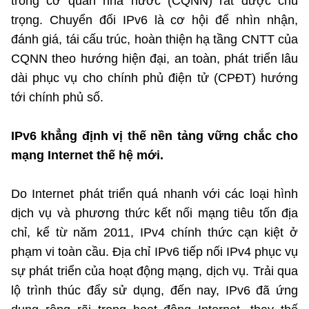
trong cơ quan nhà nước (CQNN) rất được chú
©2025 Bản quyền thuộc Bộ Khoa Học và Công Nghệ
trọng. Chuyển đổi IPv6 là cơ hội để nhìn nhận,
(Ghi rõ nguồn "https://mst.gov.vn" khi phát hành lại thông tin
đánh giá, tái cấu trúc, hoàn thiện hạ tầng CNTT của
từ website này)
CQNN theo hướng hiện đại, an toàn, phát triển lâu
dài phục vụ cho chính phủ điện tử (CPĐT) hướng
tới chính phủ số.
IPv6 khẳng định vị thế nền tảng vững chắc cho
mạng Internet thế hệ mới.
Do Internet phát triển quá nhanh với các loại hình
dịch vụ và phương thức kết nối mạng tiêu tốn địa
chỉ, kể từ năm 2011, IPv4 chính thức cạn kiệt ở
phạm vi toàn cầu. Địa chỉ IPv6 tiếp nối IPv4 phục vụ
sự phát triển của hoạt động mạng, dịch vụ. Trải qua
lộ trình thúc đẩy sử dụng, đến nay, IPv6 đã ứng