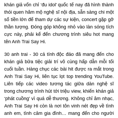
khán giả vốn chỉ ‘đu idol’ quốc tế nay đã hình thành
Phát hành
Bưu chính
Dịch vụ
Sản phẩm
Lĩnh vực khác
thói quen hâm mộ nghệ sĩ nội địa, sẵn sàng chi một
số tiền lớn để tham dự các sự kiện, concert gặp gỡ
Chọn ngôn ngữ
Truyền hình
Chuyển phát nhanh
Phần cứng
Dịch vụ
Tư vấn
thần tượng. Đóng góp không nhỏ vào làn sóng tích
cực này, phải kể đến chương trình siêu hot mang
Việt Nam
English
Phần mềm
Phần cứng
Hành chính
tên Anh Trai Say Hi.
Tần số vô tuyến điện
Phần mềm
Bảng điện tử
30 anh trai - 30 cá tính độc đáo đã mang đến cho
BỘ KHOA HỌC VÀ CÔNG NGHỆ
khán giả bữa tiệc giải trí vô cùng hấp dẫn mỗi tối
Bảo mật
Bảo mật
MINISTRY OF SCIENCE AND TECHNOLOGY
cuối tuần. Hàng chục các bài hit được ra mắt trong
Giải pháp
Nội dung số
Anh Trai Say Hi, liên tục lọt top trending YouTube.
Hệ thống nội bộ
Liên tiếp các video tương tác giữa dàn nghệ sĩ
Chữ ký số
trong chương trình hút tới triệu view, khiến khán giả
Điều khoản sử dụng
‘phát cuồng’ vì quá dễ thương. Không chỉ âm nhạc,
Giải pháp
Sơ đồ trang
Anh Trai Say Hi còn là nơi tôn vinh nét đẹp về tình
anh em, tình cảm gia đình… mang đến cho người
Liên kết