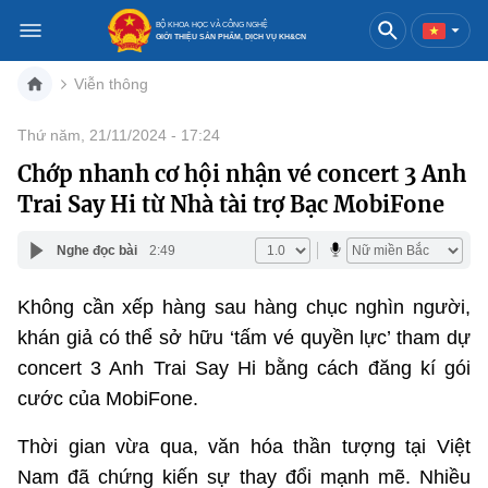
BỘ KHOA HỌC VÀ CÔNG NGHỆ
GIỚI THIỆU SẢN PHẨM, DỊCH VỤ KH&CN
Viễn thông
Việt Nam
English
Thứ năm, 21/11/2024 - 17:24
Chớp nhanh cơ hội nhận vé concert 3 Anh
Danh mục
Trai Say Hi từ Nhà tài trợ Bạc MobiFone
Trang chủ
Nghe đọc bài
2:49
Khoa học và công nghệ
Không cần xếp hàng sau hàng chục nghìn người,
Sản phẩm
Đổi mới sáng tạo
khán giả có thể sở hữu ‘tấm vé quyền lực’ tham dự
concert 3 Anh Trai Say Hi bằng cách đăng kí gói
Dịch vụ
Sản phẩm
Bưu chính
cước của MobiFone.
Báo in
Dịch vụ
Sản phẩm
Viễn thông
Thời gian vừa qua, văn hóa thần tượng tại Việt
Nam đã chứng kiến sự thay đổi mạnh mẽ. Nhiều
Báo điện tử
Dịch vụ
Sản phẩm
Công nghệ thông tin, Điện tử