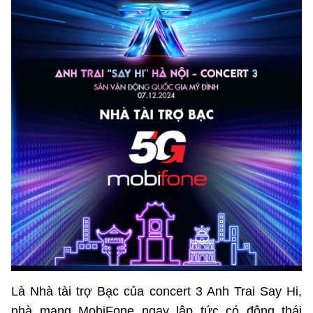
©2025 Bản quyền thuộc Bộ Khoa Học và Công Nghệ
(Ghi rõ nguồn "https://mst.gov.vn" khi phát hành lại thông tin
từ website này)
Là Nhà tài trợ Bạc của concert 3 Anh Trai Say Hi,
nhà mạng MobiFone ngay lập tức có động thái