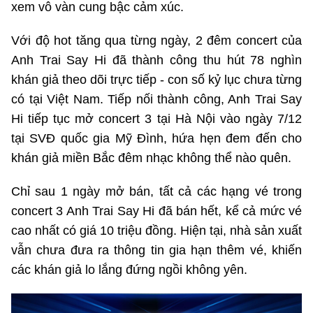
xem vô vàn cung bậc cảm xúc.
Cơ quan chủ quản: Bộ Khoa học và Công nghệ (MST)
Với độ hot tăng qua từng ngày, 2 đêm concert của
Anh Trai Say Hi đã thành công thu hút 78 nghìn
Chịu trách nhiệm nội dung: Nguyễn Thị Hải Hằng Giám đốc
Trung tâm Truyền thông Khoa học và Công nghệ.
khán giả theo dõi trực tiếp - con số kỷ lục chưa từng
có tại Việt Nam. Tiếp nối thành công, Anh Trai Say
Liên hệ
Hi tiếp tục mở concert 3 tại Hà Nội vào ngày 7/12
Địa chỉ: Ban Biên tập Cổng TTĐT - 18 Nguyễn Du, TP. Hà Nội
tại SVĐ quốc gia Mỹ Đình, hứa hẹn đem đến cho
Điện thoại: 024 3936 9506
khán giả miền Bắc đêm nhạc không thể nào quên.
Email: stc@mst.gov.vn
Chỉ sau 1 ngày mở bán, tất cả các hạng vé trong
Theo dõi MST trên
concert 3 Anh Trai Say Hi đã bán hết, kể cả mức vé
cao nhất có giá 10 triệu đồng. Hiện tại, nhà sản xuất
vẫn chưa đưa ra thông tin gia hạn thêm vé, khiến
các khán giả lo lắng đứng ngồi không yên.