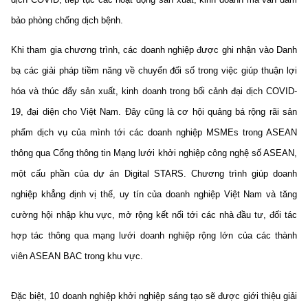
©2025 Bản quyền thuộc Bộ Khoa Học và Công Nghệ
bảo phòng chống dịch bệnh.
(Ghi rõ nguồn "https://mst.gov.vn" khi phát hành lại thông tin
Khi tham gia chương trình, các doanh nghiệp được ghi nhận vào Danh
từ website này)
bạ các giải pháp tiềm năng về chuyển đối số trong việc giúp thuận lợi
hóa và thúc đẩy sản xuất, kinh doanh trong bối cảnh đại dịch COVID-
19, đại diện cho Việt Nam. Đây cũng là cơ hội quảng bá rộng rãi sản
phẩm dịch vụ của mình tới các doanh nghiệp MSMEs trong ASEAN
thông qua Cổng thông tin Mạng lưới khởi nghiệp công nghệ số ASEAN,
một cấu phần của dự án Digital STARS. Chương trình giúp doanh
nghiệp khẳng định vị thế, uy tín của doanh nghiệp Việt Nam và tăng
cường hội nhập khu vực, mở rộng kết nối tới các nhà đầu tư, đối tác
hợp tác thông qua mạng lưới doanh nghiệp rộng lớn của các thành
viên ASEAN BAC trong khu vực.
Đặc biệt, 10 doanh nghiệp khởi nghiệp sáng tạo sẽ được giới thiệu giải