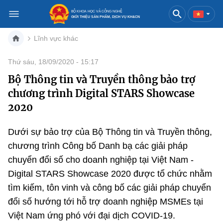
BỘ KHOA HỌC VÀ CÔNG NGHỆ
GIỚI THIỆU SẢN PHẨM, DỊCH VỤ KH&CN
Lĩnh vực khác
Việt Nam
English
Thứ sáu, 18/09/2020 - 15:17
Bộ Thông tin và Truyền thông bảo trợ
Danh mục
chương trình Digital STARS Showcase
Trang chủ
2020
Khoa học và công nghệ
Dưới sự bảo trợ của Bộ Thông tin và Truyền thông,
chương trình Công bố Danh bạ các giải pháp
Sản phẩm
Đổi mới sáng tạo
chuyển đổi số cho doanh nghiệp tại Việt Nam -
Dịch vụ
Sản phẩm
Bưu chính
Digital STARS Showcase 2020 được tổ chức nhằm
tìm kiếm, tôn vinh và công bố các giải pháp chuyển
Báo in
Dịch vụ
Sản phẩm
Viễn thông
đổi số hướng tới hỗ trợ doanh nghiệp MSMEs tại
Việt Nam ứng phó với đại dịch COVID-19.
Báo điện tử
Dịch vụ
Sản phẩm
Công nghệ thông tin, Điện tử