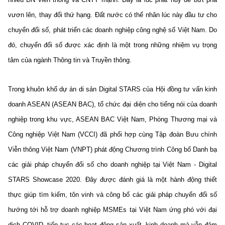
vươn lên, thay đổi thứ hạng. Đất nước có thể nhân lúc này đầu tư cho
Cơ quan chủ quản: Bộ Khoa học và Công nghệ (MST)
chuyển đổi số, phát triển các doanh nghiệp công nghệ số Việt Nam. Do
Chịu trách nhiệm nội dung: Nguyễn Thị Hải Hằng Giám đốc
đó, chuyển đổi số được xác định là một trong những nhiệm vụ trọng
Trung tâm Truyền thông Khoa học và Công nghệ.
tâm của ngành Thông tin và Truyền thông.
Liên hệ
Trong khuôn khổ dự án di sản Digital STARS của Hội đồng tư vấn kinh
Địa chỉ: Ban Biên tập Cổng TTĐT - 18 Nguyễn Du, TP. Hà Nội
doanh ASEAN (ASEAN BAC), tổ chức đại diện cho tiếng nói của doanh
Điện thoại: 024 3936 9506
nghiệp trong khu vực, ASEAN BAC Việt Nam, Phòng Thương mại và
Email: stc@mst.gov.vn
Công nghiệp Việt Nam (VCCI) đã phối hợp cùng Tập đoàn Bưu chính
Theo dõi MST trên
Viễn thông Việt Nam (VNPT) phát động Chương trình Công bố Danh bạ
các giải pháp chuyển đổi số cho doanh nghiệp tại Việt Nam - Digital
STARS Showcase 2020. Đây được đánh giá là một hành động thiết
thực giúp tìm kiếm, tôn vinh và công bố các giải pháp chuyển đổi số
hướng tới hỗ trợ doanh nghiệp MSMEs tại Việt Nam ứng phó với đại
dịch COVID, tiếp tục các hoạt động sản xuất, kinh doanh mà vẫn đảm