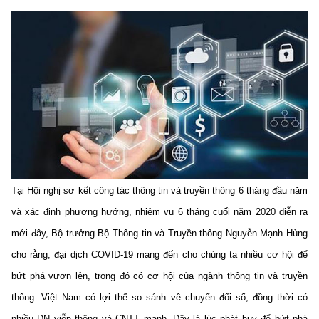
Phát hành
Bưu chính
Dịch vụ
Sản phẩm
Lĩnh vực khác
Chọn ngôn ngữ
Truyền hình
Chuyển phát nhanh
Phần cứng
Dịch vụ
Tư vấn
Việt Nam
English
Phần mềm
Phần cứng
Hành chính
Tần số vô tuyến điện
Phần mềm
Bảng điện tử
BỘ KHOA HỌC VÀ CÔNG NGHỆ
Bảo mật
Bảo mật
MINISTRY OF SCIENCE AND TECHNOLOGY
Tại Hội nghị sơ kết công tác thông tin và truyền thông 6 tháng đầu năm
Giải pháp
Nội dung số
và xác định phương hướng, nhiệm vụ 6 tháng cuối năm 2020 diễn ra
Hệ thống nội bộ
mới đây, Bộ trưởng Bộ Thông tin và Truyền thông Nguyễn Mạnh Hùng
Chữ ký số
Điều khoản sử dụng
cho rằng, đại dịch COVID-19 mang đến cho chúng ta nhiều cơ hội để
Giải pháp
bứt phá vươn lên, trong đó có cơ hội của ngành thông tin và truyền
Sơ đồ trang
thông. Việt Nam có lợi thế so sánh về chuyển đổi số, đồng thời có
Liên kết
nhiều DN viễn thông và CNTT mạnh. Đây là lúc phát huy để bứt phá