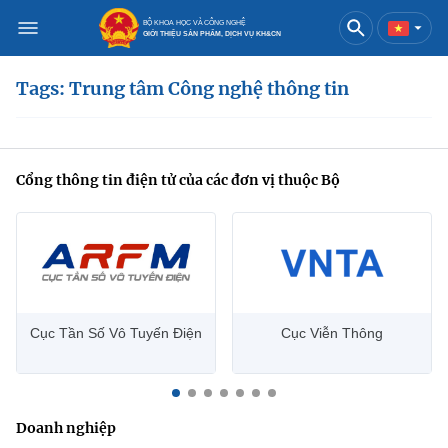
BỘ KHOA HỌC VÀ CÔNG NGHỆ
GIỚI THIỆU SẢN PHẨM, DỊCH VỤ KH&CN
Tags: Trung tâm Công nghệ thông tin
Việt Nam
English
Danh mục
Cổng thông tin điện tử của các đơn vị thuộc Bộ
Trang chủ
Khoa học và công nghệ
Sản phẩm
Đổi mới sáng tạo
Cục Tần Số Vô Tuyến Điện
Cục Viễn Thông
Dịch vụ
Sản phẩm
Bưu chính
Báo in
Dịch vụ
Sản phẩm
Viễn thông
Doanh nghiệp
Báo điện tử
Dịch vụ
Sản phẩm
Công nghệ thông tin, Điện tử