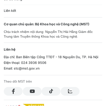
Liên kết
Cơ quan chủ quản: Bộ Khoa học và Công nghệ (MST)
Chịu trách nhiệm nội dung: Nguyễn Thị Hải Hằng Giám đốc
Cơ quan chủ quản: Bộ Khoa học và Công nghệ (MST)
Trung tâm Truyền thông Khoa học và Công nghệ.
Chịu trách nhiệm nội dung: Nguyễn Thị Hải Hằng Giám đốc
Trung tâm Truyền thông Khoa học và Công nghệ.
Liên hệ
Địa chỉ: Ban Biên tập Cổng TTĐT - 18 Nguyễn Du, TP. Hà Nội
Liên hệ
Điện thoại: 024 3936 9506
Địa chỉ: Ban Biên tập Cổng TTĐT - 18 Nguyễn Du, TP. Hà Nội
Email: stc@mst.gov.vn
Điện thoại: 024 3936 9506
Email: stc@mst.gov.vn
Theo dõi MST trên
Theo dõi MST trên