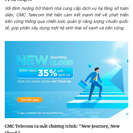
Với định hướng trở thành nhà cung cấp dịch vụ hạ tầng số toàn
diện, CMC Telecom thể hiện cam kết mạnh mẽ về phát triển
Cơ quan chủ quản: Bộ Khoa học và Công nghệ (MST)
bền vững thông qua chiến lược quản lý năng lượng chuẩn quốc
Chịu trách nhiệm nội dung: Nguyễn Thị Hải Hằng Giám đốc
tế, góp phần xây dựng một hệ sinh thái số xanh và bền vững.
Trung tâm Truyền thông Khoa học và Công nghệ.
Liên hệ
Địa chỉ: Ban Biên tập Cổng TTĐT - 18 Nguyễn Du, TP. Hà Nội
Điện thoại: 024 3936 9506
Email: stc@mst.gov.vn
Theo dõi MST trên
CMC Telecom ra mắt chương trình: "New Journey, New