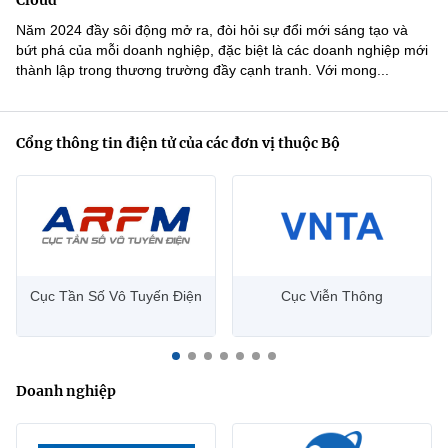
Cloud "
©2025 Bản quyền thuộc Bộ Khoa Học và Công Nghệ
Năm 2024 đầy sôi động mở ra, đòi hỏi sự đổi mới sáng tạo và
(Ghi rõ nguồn "https://mst.gov.vn" khi phát hành lại thông tin
bứt phá của mỗi doanh nghiệp, đặc biệt là các doanh nghiệp mới
thành lập trong thương trường đầy cạnh tranh. Với mong...
từ website này)
Cổng thông tin điện tử của các đơn vị thuộc Bộ
Cục Tần Số Vô Tuyến Điện
Cục Viễn Thông
Doanh nghiệp