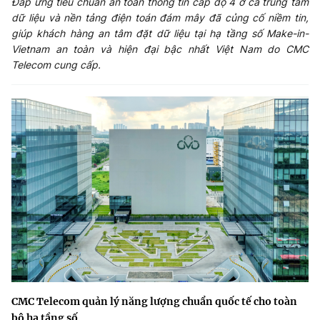
Đáp ứng tiêu chuẩn an toàn thông tin cấp độ 4 ở cả trung tâm
dữ liệu và nền tảng điện toán đám mây đã củng cố niềm tin,
Phát hành
Bưu chính
Dịch vụ
Sản phẩm
Lĩnh vực khác
giúp khách hàng an tâm đặt dữ liệu tại hạ tầng số Make-in-
Vietnam an toàn và hiện đại bậc nhất Việt Nam do CMC
Chọn ngôn ngữ
Telecom cung cấp.
Truyền hình
Chuyển phát nhanh
Phần cứng
Dịch vụ
Tư vấn
Việt Nam
English
Phần mềm
Phần cứng
Hành chính
Tần số vô tuyến điện
Phần mềm
Bảng điện tử
BỘ KHOA HỌC VÀ CÔNG NGHỆ
Bảo mật
Bảo mật
MINISTRY OF SCIENCE AND TECHNOLOGY
Giải pháp
Nội dung số
Hệ thống nội bộ
Chữ ký số
Điều khoản sử dụng
Giải pháp
Sơ đồ trang
CMC Telecom quản lý năng lượng chuẩn quốc tế cho toàn
bộ hạ tầng số
Liên kết